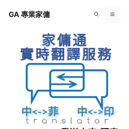
Skip
to
GA 專業家傭
Menu
content