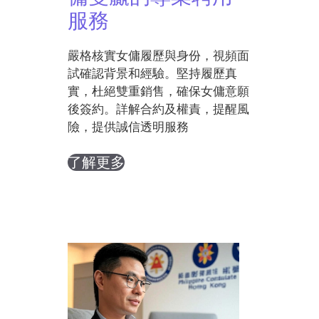
服務
嚴格核實女傭履歷與身份，視頻面
試確認背景和經驗。堅持履歷真
實，杜絕雙重銷售，確保女傭意願
後簽約。詳解合約及權責，提醒風
險，提供誠信透明服務
了解更多