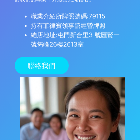
職業介紹所牌照號碼:79115
持有菲律賓領事舘經營牌照
總店地址:屯門新合里3 號匯賢一
號雋峰26樓2613室
聯絡我們