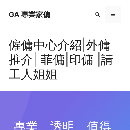
Skip
to
GA 專業家傭
Menu
content
僱傭中心介紹|外傭
推介| 菲傭|印傭 |請
工人姐姐
專業、透明、值得