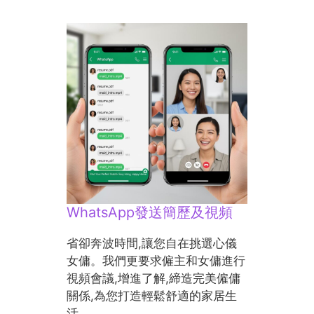
WhatsApp發送簡歷及視頻
省卻奔波時間,讓您自在挑選心儀
女傭。我們更要求僱主和女傭進行
視頻會議,增進了解,締造完美僱傭
關係,為您打造輕鬆舒適的家居生
活。