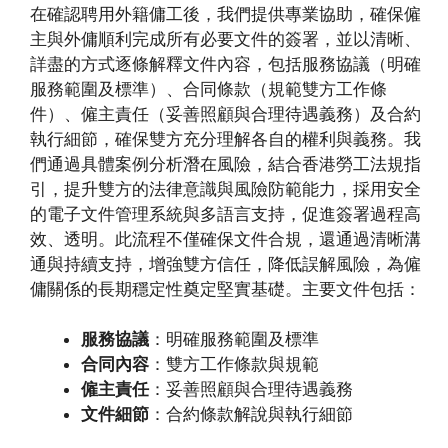
在確認聘用外籍傭工後，我們提供專業協助，確保僱
主與外傭順利完成所有必要文件的簽署，並以清晰、
詳盡的方式逐條解釋文件內容，包括服務協議（明確
服務範圍及標準）、合同條款（規範雙方工作條
件）、僱主責任（妥善照顧與合理待遇義務）及合約
執行細節，確保雙方充分理解各自的權利與義務。我
們通過具體案例分析潛在風險，結合香港勞工法規指
引，提升雙方的法律意識與風險防範能力，採用安全
的電子文件管理系統與多語言支持，促進簽署過程高
效、透明。此流程不僅確保文件合規，還通過清晰溝
通與持續支持，增強雙方信任，降低誤解風險，為僱
傭關係的長期穩定性奠定堅實基礎。主要文件包括：
服務協議
：明確服務範圍及標準
合同內容
：雙方工作條款與規範
僱主責任
：妥善照顧與合理待遇義務
文件細節
：合約條款解說與執行細節