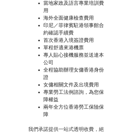
當地家政及語言專業培訓費
用
海外全面健康檢查費用
印尼／菲律賓駐港領事館合
約確認手續費
首次香港入境簽證費用
單程舒適來港機票
專人貼心接機服務並送達本
公司
全程協助辦理女傭香港身份
證
女傭相關文件及出境費用
專業勞工法例諮詢，為您保
障權益
兩年全方位香港勞工保險保
障
我們承諾提供一站式透明收費，絕