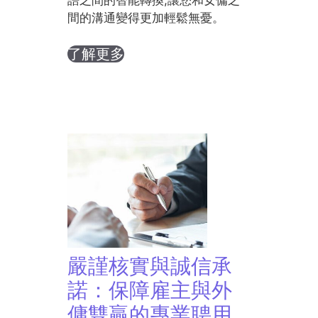
語之間的智能轉換,讓您和女傭之
間的溝通變得更加輕鬆無憂。
了解更多
嚴謹核實與誠信承
諾：保障雇主與外
傭雙贏的專業聘用