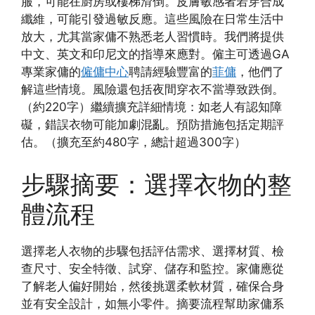
服，可能在廚房或樓梯滑倒。皮膚敏感者若穿合成
纖維，可能引發過敏反應。這些風險在日常生活中
放大，尤其當家傭不熟悉老人習慣時。我們將提供
中文、英文和印尼文的指導來應對。僱主可透過GA
專業家傭的
僱傭中心
聘請經驗豐富的
菲傭
，他們了
解這些情境。風險還包括夜間穿衣不當導致跌倒。
（約220字）繼續擴充詳細情境：如老人有認知障
礙，錯誤衣物可能加劇混亂。預防措施包括定期評
估。（擴充至約480字，總計超過300字）
步驟摘要：選擇衣物的整
體流程
選擇老人衣物的步驟包括評估需求、選擇材質、檢
查尺寸、安全特徵、試穿、儲存和監控。家傭應從
了解老人偏好開始，然後挑選柔軟材質，確保合身
並有安全設計，如無小零件。摘要流程幫助家傭系