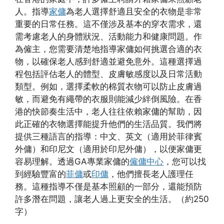
人。指導
家傭
為老人選擇舒適且安全的衣物是非常
重要的日常任務。這不僅涉及基本的穿衣需求，還
需考慮老人的身體狀況、活動能力和健康問題。作
為僱主，您需要清楚地指導家傭如何挑選合適的衣
物，以確保老人感到舒適並避免意外。這種選擇過
程包括評估老人的體型、皮膚敏感度以及日常活動
類型。例如，選擇柔軟的棉質衣物可以防止皮膚過
敏，而避免有繩帶的衣服則能減少絆倒風險。在香
港的快節奏生活中，老人往往依賴家傭的幫助，因
此正確的衣物選擇能提升他們的生活品質。我們將
提供三種語言的指導：中文、英文（適用於菲律賓
外傭）和印尼文（適用於印尼外傭），以便家傭更
容易理解。透過GA專業家傭的
僱傭中心
，您可以找
到經驗豐富的
菲傭
或
印傭
，他們擅長老人護理任
務。這種指導不僅是基本照顧的一部分，還能預防
許多潛在問題，讓老人過上更安全的生活。（約250
字）