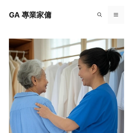
Skip
to
GA 專業家傭
Menu
content