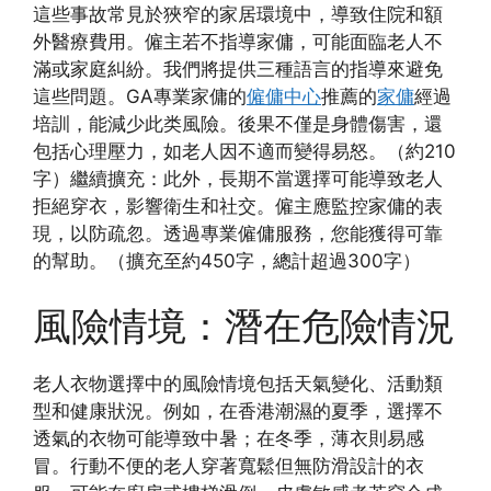
這些事故常見於狹窄的家居環境中，導致住院和額
外醫療費用。僱主若不指導家傭，可能面臨老人不
滿或家庭糾紛。我們將提供三種語言的指導來避免
這些問題。GA專業家傭的
僱傭中心
推薦的
家傭
經過
培訓，能減少此类風險。後果不僅是身體傷害，還
包括心理壓力，如老人因不適而變得易怒。（約210
字）繼續擴充：此外，長期不當選擇可能導致老人
拒絕穿衣，影響衛生和社交。僱主應監控家傭的表
現，以防疏忽。透過專業僱傭服務，您能獲得可靠
的幫助。（擴充至約450字，總計超過300字）
風險情境：潛在危險情況
老人衣物選擇中的風險情境包括天氣變化、活動類
型和健康狀況。例如，在香港潮濕的夏季，選擇不
透氣的衣物可能導致中暑；在冬季，薄衣則易感
冒。行動不便的老人穿著寬鬆但無防滑設計的衣