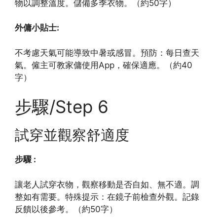
物以調整溫度。儲備多季衣物。（約50字）
外傭小貼士:
不考慮天氣可能導致中暑或感冒。預防：每日查天
氣。僱主可教家傭使用App，確保適應。（約40
字）
步驟/Step 6
試穿並觀察舒適度
步驟 :
讓老人試穿衣物，觀察移動是否自如、無不適。調
整如有需要。特殊提示：在鏡子前檢查外觀。記錄
反饋以後參考。（約50字）