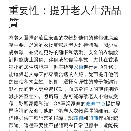
重要性：提升老人生活品
質
為老人選擇舒適且安全的衣物對他們的整體健康至
關重要。舒適的衣物能幫助老人維持體溫、減少皮
膚刺激，並促進更好的睡眠和活動。安全的衣物設
計則能防止滑倒、絆倒或勒傷等事故，尤其在香港
狹小的居住環境中。僱主指導
家傭
進行這項任務，
能確保老人每天都穿著合適的衣服，從而提升他們
的自信和獨立性。例如，選擇有彈性的褲子能讓行
動不便的老人更容易移動，而防滑鞋底的拖鞋則能
減少浴室意外。忽略這一點可能導致老人不適或受
傷，影響家庭和諧。GA專業家傭的
僱傭中心
提供專
門培訓的家傭，他們了解老人衣物選擇的細節。我
們將提供三種語言的指導，讓
菲傭
和
印傭
都能輕鬆
跟隨。這種重要性不僅體現在日常照顧中，還能長