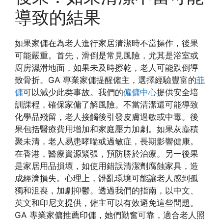
導致的結果
如果家傭在為老人進行家居清潔時不當操作，後果
可能嚴重。首先，滑倒是常見風險，尤其是浴室或
廚房濕滑地面，如果未及時擦乾，老人可能跌倒導
致骨折。GA 專業家傭提醒僱主，選擇經驗豐富的
菲
傭
可以減少此类事故。我們的
僱傭中心
提供安全培
訓課程，確保家傭了解風險。不當清潔還可能導致
化學品殘留，老人接觸後引發皮膚過敏或中毒。後
果包括醫療費用增加和家庭壓力加劇。如果灰塵積
聚未清，老人易患哮喘或過敏症，長期影響健康。
在香港，醫療資源緊張，預防勝於治療。另一後果
是家居用品損壞，如使用錯誤清潔劑腐蝕家具，造
成經濟損失。心理上，髒亂環境可能讓老人感到孤
獨和沮喪，加劇抑鬱。透過我們的指南，以中文、
英文和印尼文提供，僱主可以有效避免這些問題。
GA 專業家傭推薦印傭，她們勤奮可靠，適合老人照