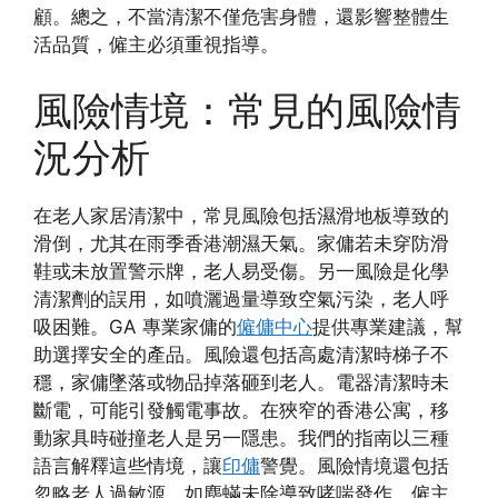
顧。總之，不當清潔不僅危害身體，還影響整體生
活品質，僱主必須重視指導。
風險情境：常見的風險情
況分析
在老人家居清潔中，常見風險包括濕滑地板導致的
滑倒，尤其在雨季香港潮濕天氣。家傭若未穿防滑
鞋或未放置警示牌，老人易受傷。另一風險是化學
清潔劑的誤用，如噴灑過量導致空氣污染，老人呼
吸困難。GA 專業家傭的
僱傭中心
提供專業建議，幫
助選擇安全的產品。風險還包括高處清潔時梯子不
穩，家傭墜落或物品掉落砸到老人。電器清潔時未
斷電，可能引發觸電事故。在狹窄的香港公寓，移
動家具時碰撞老人是另一隱患。我們的指南以三種
語言解釋這些情境，讓
印傭
警覺。風險情境還包括
忽略老人過敏源，如塵蟎未除導致哮喘發作。僱主