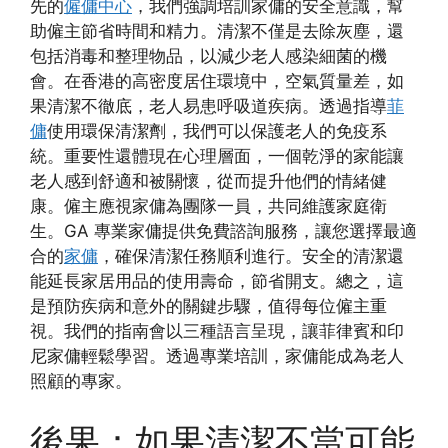
先的
僱傭中心
，我們強調培訓家傭的安全意識，幫
助僱主節省時間和精力。清潔不僅是去除灰塵，還
包括消毒和整理物品，以減少老人感染細菌的機
會。在香港的高密度居住環境中，空氣質量差，如
果清潔不徹底，老人易患呼吸道疾病。透過指導
菲
傭
使用環保清潔劑，我們可以保護老人的免疫系
統。重要性還體現在心理層面，一個乾淨的家能讓
老人感到舒適和被關懷，從而提升他們的情緒健
康。僱主應視家傭為團隊一員，共同維護家庭衛
生。GA 專業家傭提供免費諮詢服務，讓您選擇最適
合的
家傭
，確保清潔任務順利進行。安全的清潔還
能延長家居用品的使用壽命，節省開支。總之，這
是預防疾病和意外的關鍵步驟，值得每位僱主重
視。我們的指南會以三種語言呈現，讓菲律賓和印
尼家傭輕鬆學習。透過專業培訓，家傭能成為老人
照顧的專家。
後果：如果清潔不當可能