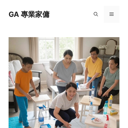
Skip
to
GA 專業家傭
Menu
content