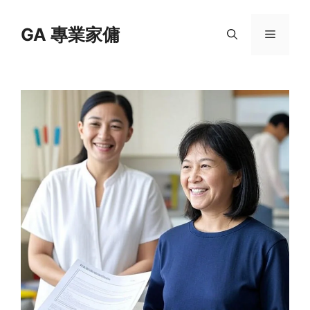
Skip
to
GA 專業家傭
Menu
content