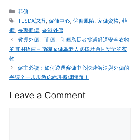
Categories
菲傭
Tags
TESDA認證
,
僱傭中心
,
僱傭風險
,
家傭資格
,
菲
傭
,
長期僱傭
,
香港外傭
教導外傭、菲傭、印傭為長者挑選舒適安全衣物
的實用指南 – 指導家傭為老人選擇舒適且安全的衣
物
僱主必讀：如何透過僱傭中心快速解決與外傭的
爭議？一步步教你處理僱傭問題！
Leave a Comment
Comment