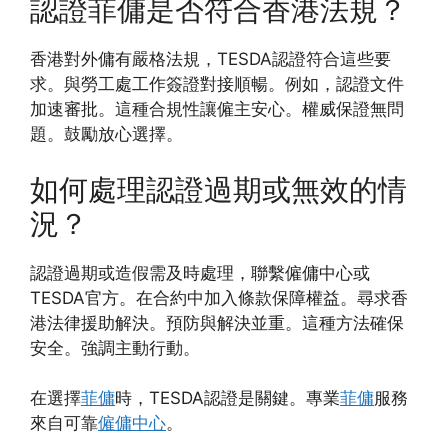
認證菲傭是否符合香港法規？
香港對外傭有嚴格法規，TESDA認證符合這些要
求。與勞工處工作簽證對接順暢。例如，認證文件
加速審批。這種合規性讓僱主安心。權威保證無問
題。鼓勵放心選擇。
如何處理認證過期或無效的情
況？
認證過期或造假需及時處理，聯繫僱傭中心或
TESDA官方。在合約中加入條款保障權益。尋求香
港法律援助解決。預防與解決並重。這種方法確保
安全。強調主動行動。
在選擇
菲傭
時，TESDA認證是關鍵。專業
菲傭
服務
來自可靠
僱傭中心
。