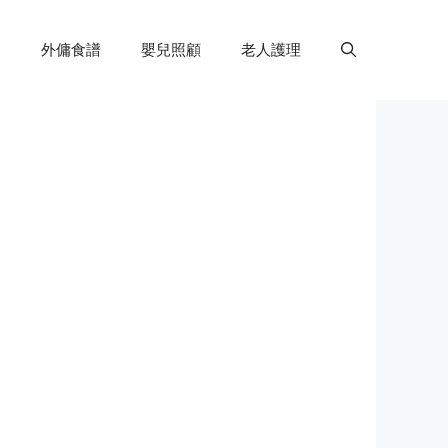
外傭食譜
嬰兒照顧
老人護理