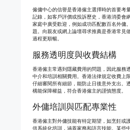
僱傭中心的信譽是香港僱主選擇時的首要考
記錄，如客戶評價或投訴歷史，香港消委會
家庭中廣受歡迎，例如成功匹配數百名外傭
題。向親友或網上論壇尋求推薦是香港常見
過程更順暢。
服務透明度與收費結構
香港僱主常遇到隱藏費用的問題，因此服務
中介和培訓相關費用。香港法律規定收費上
仔細審閱所有細節，能防止日後意外支出。
構能保障權益，符合香港僱主的謹慎態度。
外傭培訓與匹配專業性
香港僱主對外傭技能有特定期望，如烹飪或
供系統化培訓，涵蓋家務和語言技能。某些