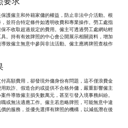
照要求
是保護僱主和外籍家傭的權益，防止非法中介活動。根
冊，並符合特定條件如透明收費和專業操作。勞工處指
確保不收取超過規定的費用。僱主可透過勞工處網站輕
工具。持有有效牌照的中心會公開展示相關資料，增加
能導致僱主無意中參與非法活動。僱主應將牌照查核作
果
支付高額費用，卻發現外傭身份有問題，這不僅浪費金
費用欺詐、假造合約或提供不合格外傭，嚴重影響僱主
心案件導致僱主損失數萬元，甚至引發入境事務糾紛。
離職或無法適應工作。僱主若忽略牌照，可能無意中違
低價的服務，並優先選擇有牌照的機構，以減低潛在後