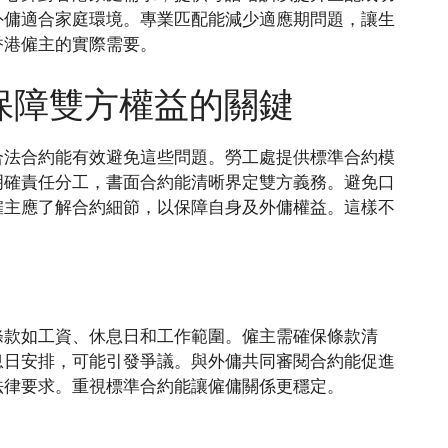
外傭適合家庭環境。專業匹配能減少適應期問題，讓生
香港僱主的實際需要。
保障雙方權益的關鍵
合法合約能有效避免這些問題。勞工處提供標準合約模
明確責任分工，書面合約能清晰界定雙方義務。避免口
僱主應了解合約細節，以保障自身及外傭權益。這樣不
條款如工資、休息日和工作範圍。僱主需確保條款清
息日安排，可能引發爭議。與外傭共同審閱合約能促進
法律要求。重視標準合約能讓僱傭關係更穩定。