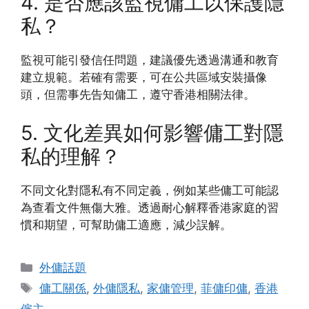
4. 是否應該監視傭工以保護隱
私？
監視可能引發信任問題，建議優先透過溝通和教育
建立規範。若確有需要，可在公共區域安裝攝像
頭，但需事先告知傭工，遵守香港相關法律。
5. 文化差異如何影響傭工對隱
私的理解？
不同文化對隱私有不同定義，例如某些傭工可能認
為查看文件無傷大雅。透過耐心解釋香港家庭的習
慣和期望，可幫助傭工適應，減少誤解。
Categories
外傭話題
Tags
傭工關係
,
外傭隱私
,
家傭管理
,
菲傭印傭
,
香港
僱主