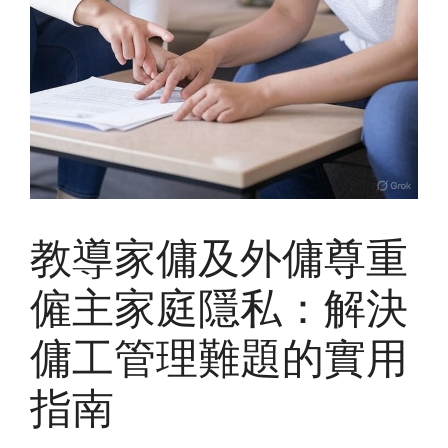
教導家傭及外傭尊重
僱主家庭隱私：解決
傭工管理難題的實用
指南