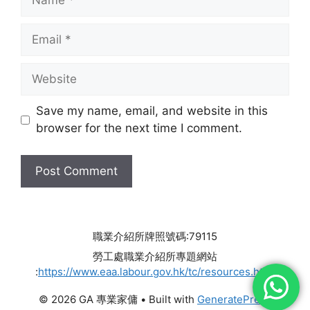
Email
Website
Save my name, email, and website in this
browser for the next time I comment.
職業介紹所牌照號碼:79115
勞工處職業介紹所專題網站
:
https://www.eaa.labour.gov.hk/tc/resources.html
© 2026 GA 專業家傭
• Built with
GeneratePress