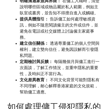
明確溝通家規與界限：
在傭工入職時，清楚
說明哪些區域或物品屬於私人範圍，例如主
臥室或書房，並告知不得擅自進入或觸碰。
提供具體指引：
告訴傭工如何處理敏感資
訊，例如不隨意閱讀僱主的文件或信件，並
避免在電話或社交媒體上討論僱主家庭事
務。
建立信任關係：
透過尊重傭工的個人空間與
權利，建立雙向信任，避免因誤解而引發隱
私問題。
定期檢討與反饋：
每隔幾個月與傭工進行一
次面談，了解工作情況，並重申隱私的重要
性，及時糾正不當行為。
文化差異教育：
不同文化背景可能對隱私有
不同理解，耐心解釋香港家庭的文化規範，
幫助傭工適應。
如何處理傭工侵犯隱私的