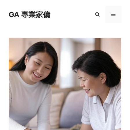
Skip
to
GA 專業家傭
Menu
content