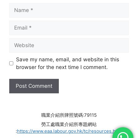
Name
Email
Website
Save my name, email, and website in this
browser for the next time I comment.
職業介紹所牌照號碼:79115
勞工處職業介紹所專題網站
:
https://www.eaa.labour.gov.hk/tc/resources.html