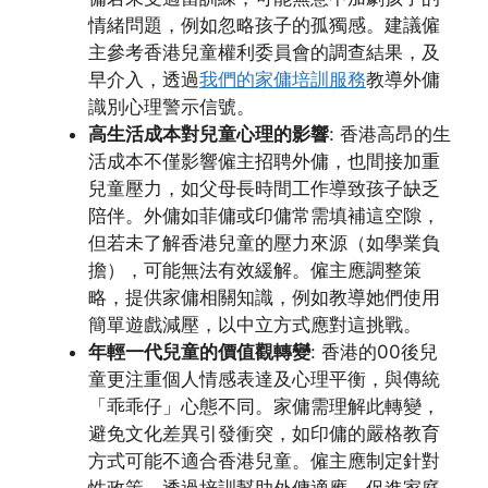
情緒問題，例如忽略孩子的孤獨感。建議僱
主參考香港兒童權利委員會的調查結果，及
早介入，透過
我們的家傭培訓服務
教導外傭
識別心理警示信號。
高生活成本對兒童心理的影響
: 香港高昂的生
活成本不僅影響僱主招聘外傭，也間接加重
兒童壓力，如父母長時間工作導致孩子缺乏
陪伴。外傭如菲傭或印傭常需填補這空隙，
但若未了解香港兒童的壓力來源（如學業負
擔），可能無法有效緩解。僱主應調整策
略，提供家傭相關知識，例如教導她們使用
簡單遊戲減壓，以中立方式應對這挑戰。
年輕一代兒童的價值觀轉變
: 香港的00後兒
童更注重個人情感表達及心理平衡，與傳統
「乖乖仔」心態不同。家傭需理解此轉變，
避免文化差異引發衝突，如印傭的嚴格教育
方式可能不適合香港兒童。僱主應制定針對