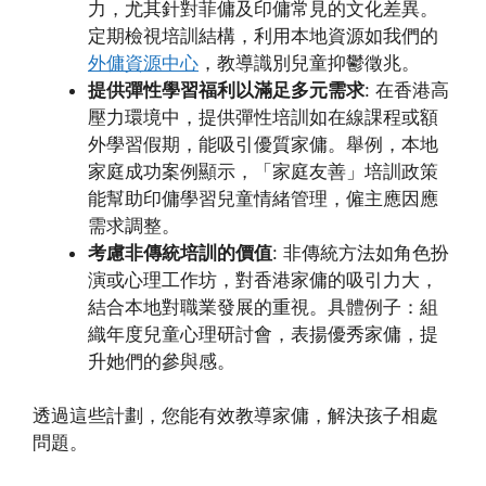
力，尤其針對菲傭及印傭常見的文化差異。
定期檢視培訓結構，利用本地資源如我們的
外傭資源中心
，教導識別兒童抑鬱徵兆。
提供彈性學習福利以滿足多元需求
: 在香港高
壓力環境中，提供彈性培訓如在線課程或額
外學習假期，能吸引優質家傭。舉例，本地
家庭成功案例顯示，「家庭友善」培訓政策
能幫助印傭學習兒童情緒管理，僱主應因應
需求調整。
考慮非傳統培訓的價值
: 非傳統方法如角色扮
演或心理工作坊，對香港家傭的吸引力大，
結合本地對職業發展的重視。具體例子：組
織年度兒童心理研討會，表揚優秀家傭，提
升她們的參與感。
透過這些計劃，您能有效教導家傭，解決孩子相處
問題。