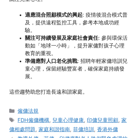
適應混合照顧模式的興起
: 疫情後混合模式普
及，提供遠程監控工具，參考本地成功經
驗。
關注可持續發展及家庭社會責任
: 參與環保活
動如「地球一小時」，提升家傭對孩子心理
教育的重視。
準備應對人口老化挑戰
: 招聘年輕家傭培訓兒
童心理，保留經驗豐富者，確保家庭持續發
展。
這些趨勢助您打造長遠和諧家庭。
Categories
僱傭法規
Tags
FDH僱傭機構
,
兒童心理健康
,
印傭兒童照顧
,
家
傭相處問題
,
家庭和諧指南
,
菲傭培訓
,
香港外傭