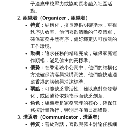
子適應學校壓力或協助長者融入社區活
動。
組織者（Organizer，組織者）
特質
：結構化，擅長遵循明確指示，重視
秩序與效率。他們喜歡清晰的任務清單，
確保家務井然有序，偏好穩定與可預測的
工作環境。
動機
：追求任務的精確完成，確保家庭運
作順暢，滿足僱主的高標準。
優勢
：在香港狹小公寓中，他們的結構化
方法確保清潔與採購高效。他們能快速適
應香港的購物與清潔標準。
弱點
：可能缺乏靈活性，難以應對突發變
化，或因過於依賴指示而缺乏創意。
角色
：組織者是家務管理的核心，確保任
務按計畫執行，特別是在節日高峰期。
溝通者（Communicator，溝通者）
特質
：善於對話，喜歡與僱主討論任務細