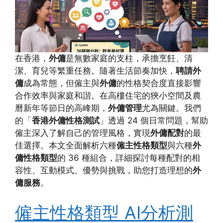
在香港，
外傭
是無數家庭的支柱，承擔烹飪、清
潔、育兒等繁重任務。隨著生活節奏加快，
聘請外
傭
成為常態，但僱主與
外傭
的性格契合度直接影響
合作效率與家庭和諧。在高樓住宅的狹小空間及農
曆新年等節日的高峰期，
外傭管理
尤為關鍵。我們
的「
香港外傭性格測試
」透過 24 個日常問題，幫助
僱主深入了解自己的管理風格，實現
外傭配對
的最
佳選擇。本文全面解析六種
僱主性格類型
與六種
外
傭性格類型
的 36 種組合，詳細探討每種配對的相
容性、互動模式、優勢與挑戰，助您打造理想的
外
傭服務
。
僱主性格類型 AI分析測