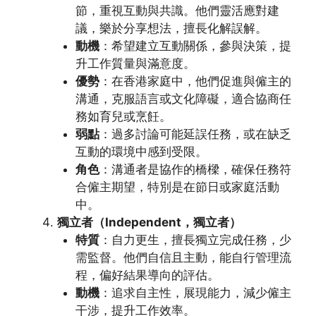
節，重視互動與共識。他們靈活應對建
議，樂於分享想法，擅長化解誤解。
動機
：希望建立互動關係，參與決策，提
升工作質量與滿意度。
優勢
：在香港家庭中，他們促進與僱主的
溝通，克服語言或文化障礙，適合協商任
務如育兒或烹飪。
弱點
：過多討論可能延誤任務，或在缺乏
互動的環境中感到受限。
角色
：溝通者是協作的橋樑，確保任務符
合僱主期望，特別是在節日或家庭活動
中。
獨立者（Independent，獨立者）
特質
：自力更生，擅長獨立完成任務，少
需監督。他們自信且主動，能自行管理流
程，偏好結果導向的評估。
動機
：追求自主性，展現能力，減少僱主
干涉，提升工作效率。