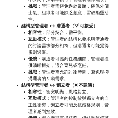
挑戰
：管理者需避免過於嚴厲，確保外傭
士氣。組織者可能缺乏創意，需鼓勵靈活
性。
結構型管理者 ↔ 溝通者（💡 可接受）
相容性
：部分契合，需平衡。
互動模式
：管理者的結構化要求與溝通者
的討論需求部分相符，但溝通者可能覺得
規則過嚴。
優勢
：溝通者可協商任務細節，管理者提
供清晰框架，適合育兒或烹飪。
挑戰
：管理者需允許討論時間，避免壓抑
溝通者的互動需求。
結構型管理者 ↔ 獨立者（❌ 不建議）
相容性
：衝突明顯，風格對立。
互動模式
：管理者的控制欲與獨立者的自
主性衝突，獨立者可能反抗嚴格規則，管
理者感到挫敗。
優勢
：獨立者可完成任務，但缺乏監督可