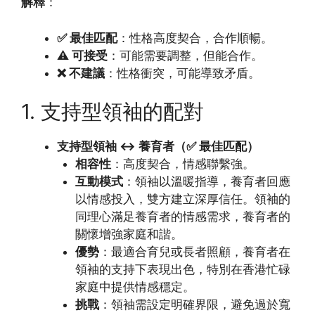
解釋
：
✅ 最佳匹配
：性格高度契合，合作順暢。
⚠️ 可接受
：可能需要調整，但能合作。
❌ 不建議
：性格衝突，可能導致矛盾。
1. 支持型領袖的配對
支持型領袖 ↔ 養育者（✅ 最佳匹配）
相容性
：高度契合，情感聯繫強。
互動模式
：領袖以溫暖指導，養育者回應
以情感投入，雙方建立深厚信任。領袖的
同理心滿足養育者的情感需求，養育者的
關懷增強家庭和諧。
優勢
：最適合育兒或長者照顧，養育者在
領袖的支持下表現出色，特別在香港忙碌
家庭中提供情感穩定。
挑戰
：領袖需設定明確界限，避免過於寬