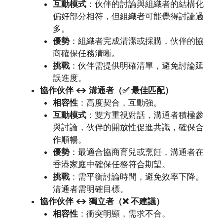
互動模式
：伙伴的討論與組織者的結構化
偏好部分相符，但組織者可能覺得討論過
多。
優勢
：組織者完成清潔或採購，伙伴的協
商確保任務清晰。
挑戰
：伙伴需提供明確清單，避免討論延
誤進度。
協作伙伴 ↔ 溝通者（✅ 最佳匹配）
相容性
：高度契合，互動強。
互動模式
：雙方重視對話，溝通者積極參
與討論，伙伴的開放性促進共識，確保合
作順暢。
優勢
：最適合協商育兒或烹飪，溝通者在
香港家庭中確保任務符合期望。
挑戰
：需平衡討論時間，避免效率下降。
溝通者需明確目標。
協作伙伴 ↔ 獨立者（❌ 不建議）
相容性
：衝突明顯，需求不合。