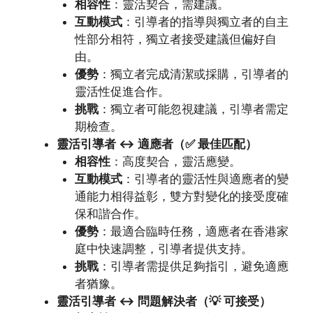
相容性
：靈活契合，需建議。
互動模式
：引導者的指導與獨立者的自主
性部分相符，獨立者接受建議但偏好自
由。
優勢
：獨立者完成清潔或採購，引導者的
靈活性促進合作。
挑戰
：獨立者可能忽視建議，引導者需定
期檢查。
靈活引導者 ↔ 適應者（✅ 最佳匹配）
相容性
：高度契合，靈活應變。
互動模式
：引導者的靈活性與適應者的變
通能力相得益彰，雙方對變化的接受度確
保和諧合作。
優勢
：最適合臨時任務，適應者在香港家
庭中快速調整，引導者提供支持。
挑戰
：引導者需提供足夠指引，避免適應
者猶豫。
靈活引導者 ↔ 問題解決者（💡 可接受）