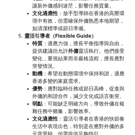
讓新外傭感到迷茫，影響任務質量。
文化適應性
：放手型導師在香港的高壓環
境中有效，但需確保外傭熟悉本地期望，
如清潔標準或節日準備。
靈活引導者（Flexible Guide）
特質
：適應力強，擅長平衡指導與自由，
提供建議但允許
外傭
靈活執行。他們接受
變化，重視結果而非嚴格流程，擅長應對
突發情況。
動機
：希望在動態環境中保持和諧，適應
香港多變的家庭需求。
優勢
：應對臨時任務或節日高峰，促進與
外傭的和諧合作，減少文化或語言衝突。
弱點
：可能缺乏明確方向，導致外傭在複
雜任務中猶豫，影響效率。
文化適應性
：靈活引導者在香港的快節奏
生活中表現出色，特別是在應對外傭的多
元背景時，但需提供足夠指引。