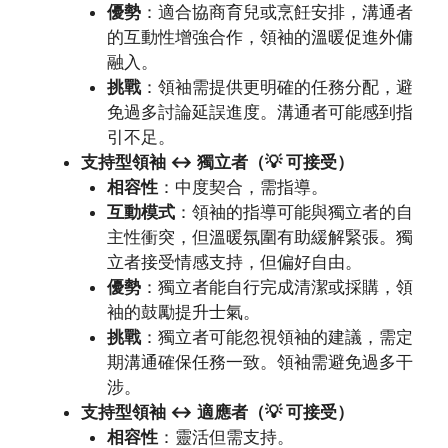
優勢
：適合協商育兒或烹飪安排，溝通者
的互動性增強合作，領袖的溫暖促進外傭
融入。
挑戰
：領袖需提供更明確的任務分配，避
免過多討論延誤進度。溝通者可能感到指
引不足。
支持型領袖 ↔ 獨立者（💡 可接受）
相容性
：中度契合，需指導。
互動模式
：領袖的指導可能與獨立者的自
主性衝突，但溫暖氛圍有助緩解緊張。獨
立者接受情感支持，但偏好自由。
優勢
：獨立者能自行完成清潔或採購，領
袖的鼓勵提升士氣。
挑戰
：獨立者可能忽視領袖的建議，需定
期溝通確保任務一致。領袖需避免過多干
涉。
支持型領袖 ↔ 適應者（💡 可接受）
相容性
：靈活但需支持。