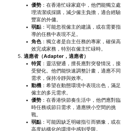
優勢
：在香港忙碌家庭中，他們能獨立處
理清潔或採購，減少僱主負擔，適合經驗
豐富的外傭。
弱點
：可能忽視僱主的建議，或在需要指
導的任務中表現不足。
角色
：獨立者是自主任務的專家，確保高
效完成家務，特別在僱主忙碌時。
適應者（Adapter，適應者）
特質
：靈活變通，擅長應對突發情況，接
受變化。他們能快速調整計畫，適應不同
需求，保持冷靜與效率。
動機
：希望在動態環境中表現出色，滿足
僱主的多元需求。
優勢
：在香港快節奏生活中，他們應對臨
時任務或節日需求，適應狹小空間的挑
戰。
弱點
：可能因缺乏明確指引而猶豫，或在
高度結構化的環境中感到受限。