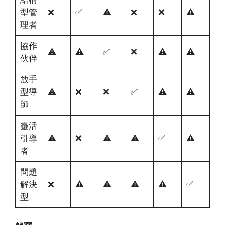
型管
❌
✅
⚠️
❌
❌
⚠️
理者
協作
⚠️
⚠️
✅
❌
⚠️
⚠️
伙伴
放手
型導
⚠️
❌
❌
✅
⚠️
⚠️
師
靈活
引導
⚠️
❌
⚠️
⚠️
✅
⚠️
者
問題
解決
❌
⚠️
⚠️
⚠️
⚠️
✅
型