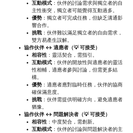
互動模式
：伙伴的討論需求與獨立者的自
主性衝突，獨立者可能覺得互動過多。
優勢
：獨立者可完成任務，但缺乏溝通影
響合作。
挑戰
：伙伴難以滿足獨立者的自由需求，
雙方易產生誤解。
協作伙伴 ↔ 適應者（💡 可接受）
相容性
：靈活契合，需指引。
互動模式
：伙伴的開放性與適應者的靈活
性相輔，適應者參與討論，但需更多結
構。
優勢
：適應者應對臨時任務，伙伴的協商
確保滿意度。
挑戰
：伙伴需提供明確方向，避免適應者
猶豫。
協作伙伴 ↔ 問題解決者（💡 可接受）
相容性
：中度契合，需創新。
互動模式
：伙伴的討論與問題解決者的主