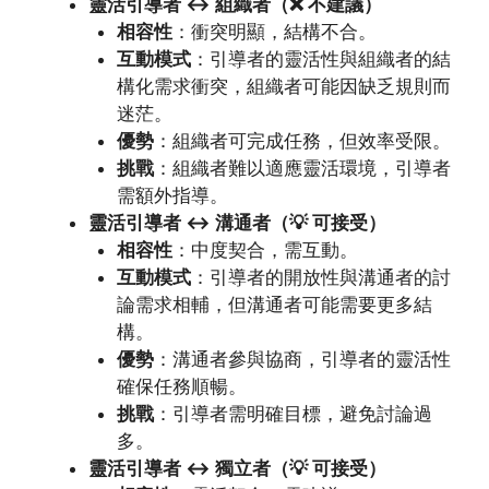
靈活引導者 ↔ 組織者（❌ 不建議）
相容性
：衝突明顯，結構不合。
互動模式
：引導者的靈活性與組織者的結
構化需求衝突，組織者可能因缺乏規則而
迷茫。
優勢
：組織者可完成任務，但效率受限。
挑戰
：組織者難以適應靈活環境，引導者
需額外指導。
靈活引導者 ↔ 溝通者（💡 可接受）
相容性
：中度契合，需互動。
互動模式
：引導者的開放性與溝通者的討
論需求相輔，但溝通者可能需要更多結
構。
優勢
：溝通者參與協商，引導者的靈活性
確保任務順暢。
挑戰
：引導者需明確目標，避免討論過
多。
靈活引導者 ↔ 獨立者（💡 可接受）