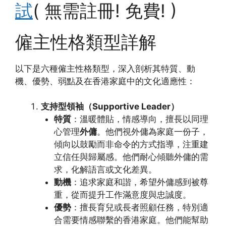
試
( 無需註冊! 免費! )
僱主性格類型詳解
以下是六種僱主性格類型，深入剖析其特質、動
機、優勢、弱點及在香港家庭中的文化適應性：
支持型領袖（Supportive Leader）
特質
：溫暖體貼，情感導向，擅長以同理
心管理
外傭
。他們視外傭為家庭一份子，
傾向以鼓勵而非命令的方式指導，注重建
立信任與歸屬感。他們耐心傾聽外傭的需
求，化解語言或文化差異。
動機
：追求家庭和諧，希望外傭感到被尊
重，從而提升工作滿意度與忠誠度。
優勢
：擅長育兒或長者照顧任務，特別適
合需要情感聯繫的香港家庭。他們能幫助