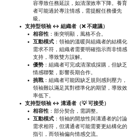
容導致任務延誤，如清潔效率下降。養育
者可能過於專注情感，需提醒任務優先
級。
支持型領袖 ↔ 組織者（❌ 不建議）
相容性
：衝突明顯，風格不合。
互動模式
：領袖的溫暖與組織者的結構化
需求不符，組織者需要明確指示而非情感
支持，導致雙方誤解。
優勢
：組織者可完成清潔或採購，但缺乏
情感聯繫，影響長期合作。
挑戰
：組織者可能因缺乏規則感到壓力，
領袖難以滿足其對標準化的期望，導致效
率低下。
支持型領袖 ↔ 溝通者（💡 可接受）
相容性
：部分契合，需調整。
互動模式
：領袖的開放性與溝通者的討論
需求相符，但溝通者可能需要更結構化的
指引，而領袖偏向情感交流。