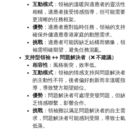
互動模式
：領袖的溫暖與適應者的靈活性
相輔，適應者接受情感指導，但可能需要
更清晰的任務框架。
優勢
：適應者應對臨時任務，領袖的支持
確保外傭適應香港家庭的動態需求。
挑戰
：適應者可能因缺乏結構而猶豫，領
袖需明確期望，避免任務混亂。
支持型領袖 ↔ 問題解決者（❌ 不建議）
相容性
：風格衝突，效率低。
互動模式
：領袖的情感支持與問題解決者
的主動性不符，後者偏好創新而非溫暖指
導，導致雙方期望錯位。
優勢
：問題解決者可處理突發問題，但缺
乏情感聯繫，影響合作。
挑戰
：領袖難以滿足問題解決者的自主需
求，問題解決者可能感到受限，導致士氣
低落。