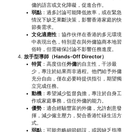
傭的語言或文化障礙，促進合作。
弱點
：過多討論可能降低效率，或在緊急
情況下缺乏果斷決策，影響香港家庭的快
節奏需求。
文化適應性
：協作伙伴在香港的多元環境
中表現出色，特別是在與外傭協商本地習
俗時，但需確保討論不影響任務進度。
放手型導師（Hands-Off Director）
特質
：高度信任
外傭
的自主性，干涉最
少，專注於結果而非過程。他們給予外傭
充分自由，僅在必要時提供指引，期望獨
立完成任務。
動機
：希望減少監督負擔，專注於自身工
作或家庭事務，信任外傭的能力。
優勢
：適合經驗豐富的外傭，允許創意發
揮，減少僱主壓力，契合香港忙碌生活方
式。
弱點
：可能忽略細節錯誤，或因缺乏指導