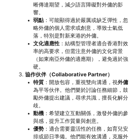
晰傳達期望，減少語言障礙對外傭的影
響。
弱點
：可能顯得過於嚴厲或缺乏彈性，忽
略外傭的個人需求或創意，導致士氣低
落，特別是對新來港的外傭。
文化適應性
：結構型管理者適合香港對效
率的高要求，但需注意外傭的文化背景
（如東南亞外傭的適應期），避免過於強
硬。
協作伙伴（Collaborative Partner）
特質
：開放包容，重視雙向溝通，視
外傭
為平等伙伴。他們樂於討論任務細節，鼓
勵外傭提出建議，尋求共識，擅長化解分
歧。
動機
：希望建立互動關係，激發外傭的參
與感，提升工作質量與創意。
優勢
：適合需要靈活性的任務，如育兒安
排或節日準備。他們能有效溝通，克服外