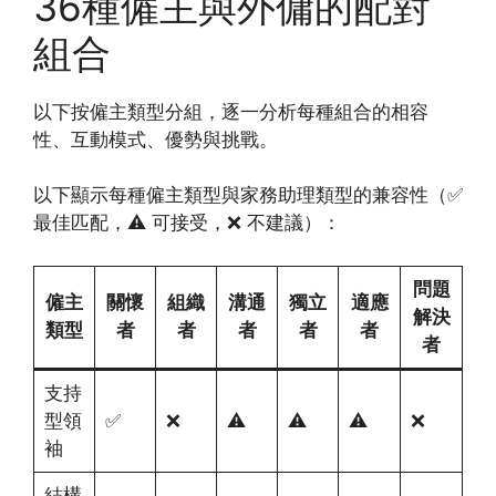
36種僱主與外傭的配對
組合
以下按僱主類型分組，逐一分析每種組合的相容
性、互動模式、優勢與挑戰。
以下顯示每種僱主類型與家務助理類型的兼容性（✅
最佳匹配，⚠️ 可接受，❌ 不建議）：
問題
僱主
關懷
組織
溝通
獨立
適應
解決
類型
者
者
者
者
者
者
支持
型領
✅
❌
⚠️
⚠️
⚠️
❌
袖
結構