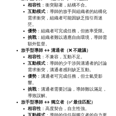
相容性
：衝突顯著，結構不合。
互動模式
：導師的放手與組織者的結構化
需求衝突，組織者可能因缺乏指引而迷
茫。
優勢
：組織者可完成任務，但效率受限。
挑戰
：組織者難以適應自由環境，導師需
額外監督。
放手型導師 ↔ 溝通者（❌ 不建議）
相容性
：不兼容，互動不足。
互動模式
：導師的少干涉與溝通者的討論
需求衝突，溝通者感到缺乏互動。
優勢
：溝通者可完成任務，但士氣受影
響。
挑戰
：溝通者需要討論，導師難以滿足，
導致誤解。
放手型導師 ↔ 獨立者（✅ 最佳匹配）
相容性
：高度契合，自主性強。
互動模式
：導師的信任與獨立者的自力更