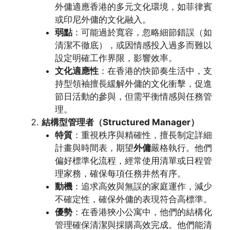
外傭適應香港的多元文化環境，如菲律賓
或印尼外傭的文化融入。
弱點
：可能過於寬容，忽略細節錯誤（如
清潔不徹底），或因情感投入過多而難以
設定明確工作界限，影響效率。
文化適應性
：在香港的快節奏生活中，支
持型領袖擅長緩解外傭的文化衝擊，促進
節日活動的參與，但需平衡情感與任務管
理。
結構型管理者（Structured Manager）
特質
：重視秩序與精確性，擅長制定詳細
計畫與時間表，期望
外傭
嚴格執行。他們
偏好標準化流程，經常使用清單或日程管
理家務，確保每項任務井然有序。
動機
：追求高效與無誤的家庭運作，減少
不確定性，確保外傭的表現符合高標準。
優勢
：在香港狹小公寓中，他們的結構化
管理確保清潔與採購高效完成。他們能清