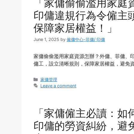
「家傭偷偷濫用家庭
印傭違規行為令僱主
保障家居權益！」
June 1, 2025
by
僱傭中心-菲傭/ 印傭
家傭偷偷濫用家庭資源怎辦？外傭、菲傭、
傭工，設立清晰規則，保障家居權益，避免
Categories
家傭管理
Leave a comment
「家傭僱主必讀：如
印傭的勞資糾紛，避