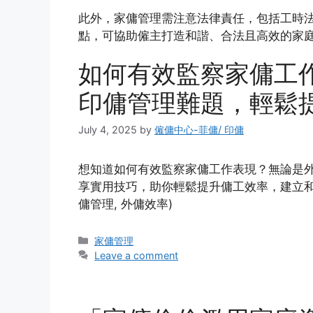
此外，家傭管理需注意法律責任，包括工時
點，可協助僱主打造和諧、合法且高效的家
如何有效監察家傭工
印傭管理難題，輕鬆
July 4, 2025
by
僱傭中心-菲傭/ 印傭
想知道如何有效監察家傭工作表現？無論是
享實用技巧，助你輕鬆提升傭工效率，建立和
傭管理, 外傭效率)
Categories
家傭管理
Leave a comment