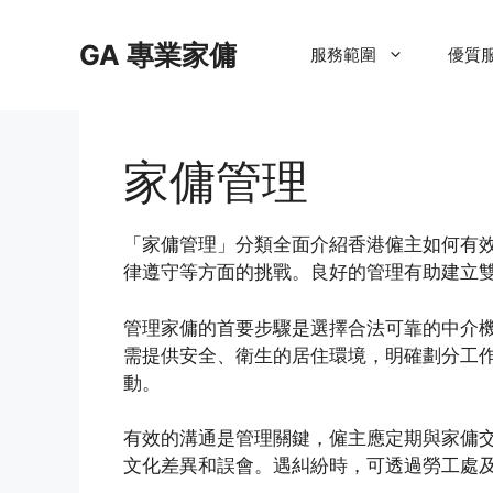
Skip
to
GA 專業家傭
服務範圍
優質
content
家傭管理
「家傭管理」分類全面介紹香港僱主如何有
律遵守等方面的挑戰。良好的管理有助建立
管理家傭的首要步驟是選擇合法可靠的中介
需提供安全、衛生的居住環境，明確劃分工
動。
有效的溝通是管理關鍵，僱主應定期與家傭
文化差異和誤會。遇糾紛時，可透過勞工處