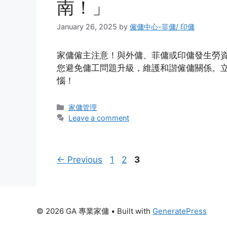
南！」
January 26, 2025
by
僱傭中心-菲傭/ 印傭
家傭僱主注意！與外傭、菲傭或印傭發生勞
您避免傭工問題升級，維護和諧僱傭關係。
惱！
Categories
家傭管理
Leave a comment
Page
Page
Page
←
Previous
1
2
3
© 2026 GA 專業家傭
• Built with
GeneratePress