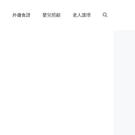
外傭食譜
嬰兒照顧
老人護理