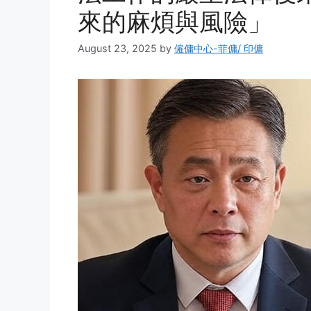
來的麻煩與風險」
August 23, 2025
by
僱傭中心-菲傭/ 印傭