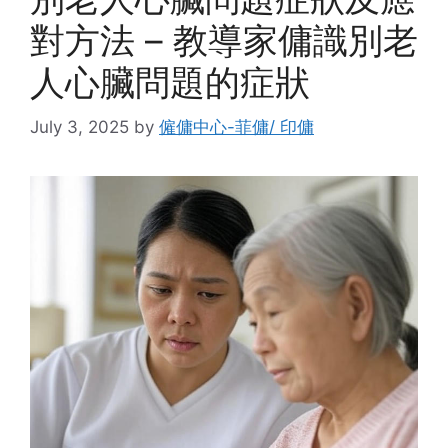
對方法 – 教導家傭識別老
人心臟問題的症狀
July 3, 2025
by
僱傭中心-菲傭/ 印傭