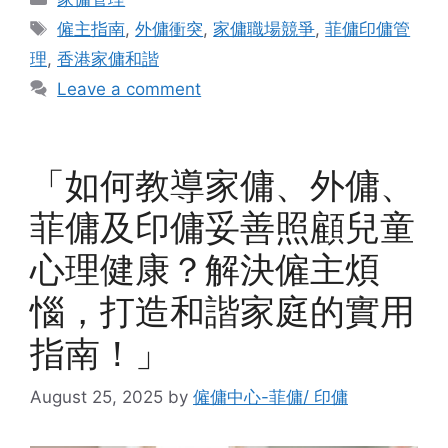
Tags
僱主指南
,
外傭衝突
,
家傭職場競爭
,
菲傭印傭管
理
,
香港家傭和諧
Leave a comment
「如何教導家傭、外傭、
菲傭及印傭妥善照顧兒童
心理健康？解決僱主煩
惱，打造和諧家庭的實用
指南！」
August 25, 2025
by
僱傭中心-菲傭/ 印傭