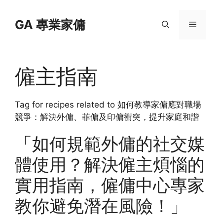
Skip
to
GA 專業家傭
Menu
content
僱主指南
Tag for recipes related to 如何教導家傭應對職場
競爭：解決外傭、菲傭及印傭衝突，提升家庭和諧
「如何規範外傭的社交媒
體使用？解決僱主煩惱的
實用指南，僱傭中心專家
教你避免潛在風險！」