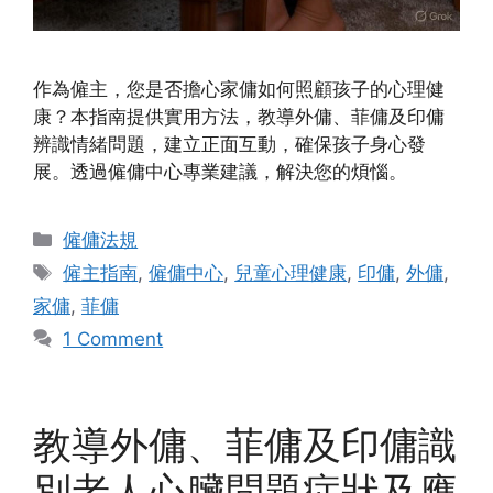
作為僱主，您是否擔心家傭如何照顧孩子的心理健
康？本指南提供實用方法，教導外傭、菲傭及印傭
辨識情緒問題，建立正面互動，確保孩子身心發
展。透過僱傭中心專業建議，解決您的煩惱。
Categories
僱傭法規
Tags
僱主指南
,
僱傭中心
,
兒童心理健康
,
印傭
,
外傭
,
家傭
,
菲傭
1 Comment
教導外傭、菲傭及印傭識
別老人心臟問題症狀及應