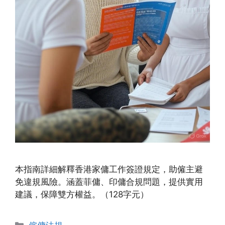
本指南詳細解釋香港家傭工作簽證規定，助僱主避
免違規風險。涵蓋菲傭、印傭合規問題，提供實用
建議，保障雙方權益。（128字元）
Categories