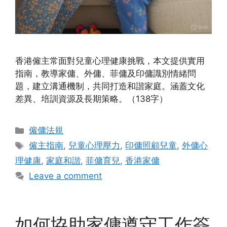
香港僱主常面對兒童心理健康挑戰，本文提供實用
指南，教導家傭、外傭、菲傭及印傭識別情緒問
題，建立溝通機制，共同打造和諧家庭。涵蓋文化
差異、培訓資源及長期策略。（138字）
Categories
僱傭法規
Tags
僱主指南
,
兒童心理壓力
,
印傭照顧兒童
,
外傭心
理健康
,
家庭和諧
,
菲傭育兒
,
香港家傭
Leave a comment
如何協助家傭遵守工作簽