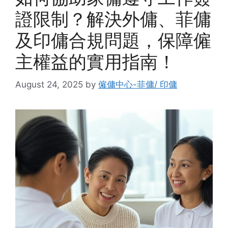
證限制？解決外傭、菲傭
及印傭合規問題，保障僱
主權益的實用指南！
August 24, 2025
by
僱傭中心-菲傭/ 印傭