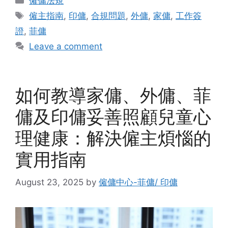
僱傭法規
Tags
僱主指南
,
印傭
,
合規問題
,
外傭
,
家傭
,
工作簽
證
,
菲傭
Leave a comment
如何教導家傭、外傭、菲
傭及印傭妥善照顧兒童心
理健康：解決僱主煩惱的
實用指南
August 23, 2025
by
僱傭中心-菲傭/ 印傭