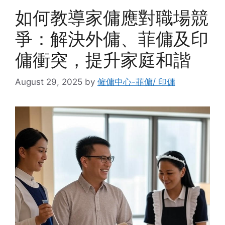
如何教導家傭應對職場競
爭：解決外傭、菲傭及印
傭衝突，提升家庭和諧
August 29, 2025
by
僱傭中心-菲傭/ 印傭