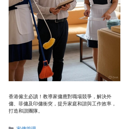
香港僱主必讀！教導家傭應對職場競爭，解決外
傭、菲傭及印傭衝突，提升家庭和諧與工作效率，
打造和諧團隊。
Categories
家傭管理