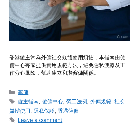
香港僱主常為外傭社交媒體使用煩惱，本指南由僱
傭中心專家提供實用規範方法，避免隱私洩露及工
作分心風險，幫助建立和諧僱傭關係。
Categories
菲傭
Tags
僱主指南
,
僱傭中心
,
勞工法例
,
外傭規範
,
社交
媒體使用
,
隱私保護
,
香港僱傭
Leave a comment