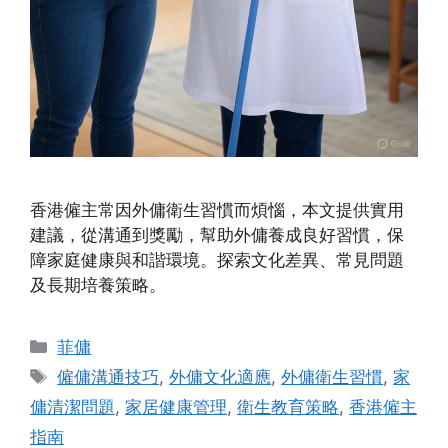
香港僱主常因外傭衛生習慣而煩惱，本文提供實用
建議，從溝通到獎勵，幫助外傭養成良好習慣，保
障家庭健康與和諧環境。探索文化差異、常見問題
及長期培養策略。
Categories
菲傭
Tags
僱傭溝通技巧
,
外傭文化適應
,
外傭衛生習慣
,
家
傭清潔問題
,
家居健康管理
,
衛生教育策略
,
香港僱主
指南