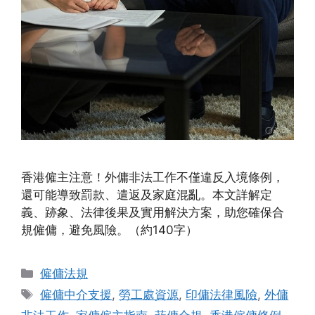
香港僱主注意！外傭非法工作不僅違反入境條例，
還可能導致罰款、遣返及家庭混亂。本文詳解定
義、跡象、法律後果及實用解決方案，助您確保合
規僱傭，避免風險。（約140字）
Categories
僱傭法規
Tags
僱傭中介支援
,
勞工處資源
,
印傭法律風險
,
外傭