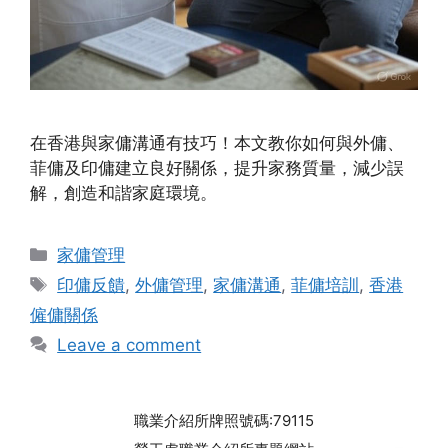
在香港與家傭溝通有技巧！本文教你如何與外傭、
菲傭及印傭建立良好關係，提升家務質量，減少誤
解，創造和諧家庭環境。
Categories
家傭管理
Tags
印傭反饋
,
外傭管理
,
家傭溝通
,
菲傭培訓
,
香港
僱傭關係
Leave a comment
職業介紹所牌照號碼:79115