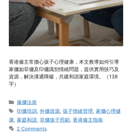
香港僱主常擔心孩子心理健康，本文教導如何引導
家傭如菲傭及印傭識別情緒問題，提供實用技巧及
資源，解決溝通障礙，共建和諧家庭環境。（138
字）
Categories
僱傭法規
Tags
印傭培訓
,
外傭資源
,
孩子情緒管理
,
家傭心理健
康
,
家庭和諧
,
菲傭孩子照顧
,
香港僱主指南
2 Comments