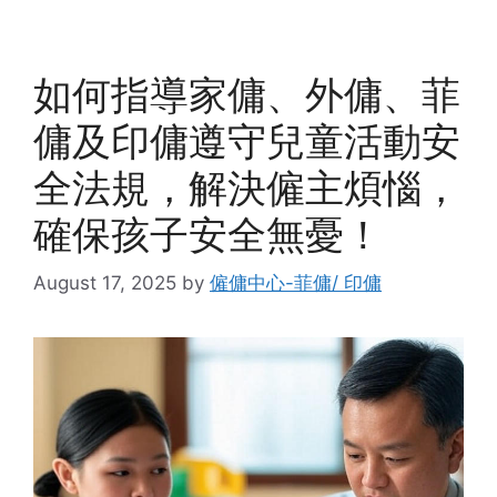
如何指導家傭、外傭、菲
傭及印傭遵守兒童活動安
全法規，解決僱主煩惱，
確保孩子安全無憂！
August 17, 2025
by
僱傭中心-菲傭/ 印傭