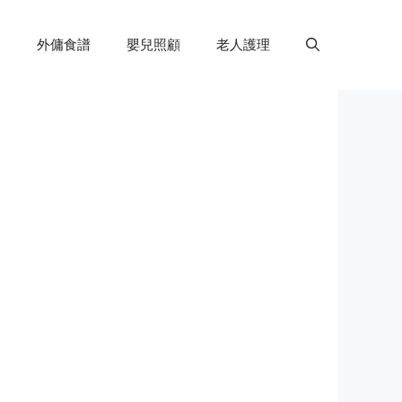
外傭食譜
嬰兒照顧
老人護理