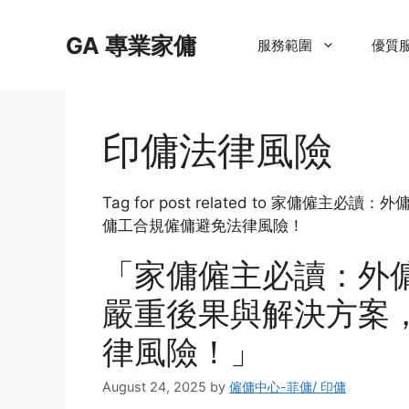
Skip
to
GA 專業家傭
服務範圍
優質
content
印傭法律風險
Tag for post related to 家
傭工合規僱傭避免法律風險！
「家傭僱主必讀：外
嚴重後果與解決方案
律風險！」
August 24, 2025
by
僱傭中心-菲傭/ 印傭