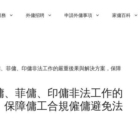
服務
外傭招聘
申請外傭事項
家傭百科
傭僱主必讀：外傭、菲傭、印傭非法工作的嚴重後果與解決方案，保障
傭、菲傭、印傭非法工作的
，保障傭工合規僱傭避免法