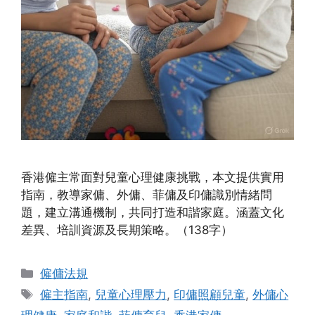
香港僱主常面對兒童心理健康挑戰，本文提供實用
指南，教導家傭、外傭、菲傭及印傭識別情緒問
題，建立溝通機制，共同打造和諧家庭。涵蓋文化
差異、培訓資源及長期策略。（138字）
Categories
僱傭法規
Tags
僱主指南
,
兒童心理壓力
,
印傭照顧兒童
,
外傭心