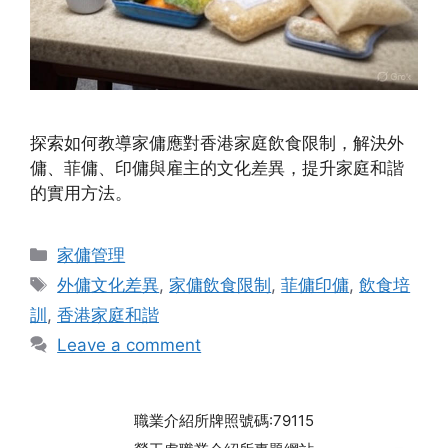
探索如何教導家傭應對香港家庭飲食限制，解決外
傭、菲傭、印傭與雇主的文化差異，提升家庭和諧
的實用方法。
Categories
家傭管理
Tags
外傭文化差異
,
家傭飲食限制
,
菲傭印傭
,
飲食培
訓
,
香港家庭和諧
Leave a comment
職業介紹所牌照號碼:79115