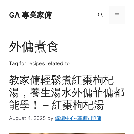
Skip
to
GA 專業家傭
Menu
content
外傭煮食
Tag for recipes related to
教家傭輕鬆煮紅棗枸杞
湯，養生湯水外傭菲傭都
能學！ – 紅棗枸杞湯
August 4, 2025
by
僱傭中心-菲傭/ 印傭