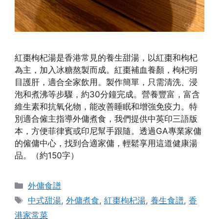
紅棗枸杞湯是香港常見的養生甜湯，以紅棗和枸杞
為主，加入冰糖熬製而成。紅棗補血養顏，枸杞明
目護肝，適合全家飲用。製作簡單，只需清洗、浸
泡和煮沸等步驟，約30分鐘完成。營養豐富，富含
維生素和抗氧化物，能改善睡眠和增強免疫力。特
別適合僱主指導外傭煮食，我們提供中英印三語版
本，方便菲律賓或印尼幫手跟隨。透過GA專業家傭
的僱傭中心，找到合適家傭，輕鬆享用這道健康湯
品。（約150字）
Categories
外傭食譜
Tags
中式甜湯
,
外傭煮食
,
紅棗枸杞湯
,
養生食譜
,
香
港家常菜