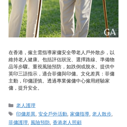
在香港，僱主需指導家傭安全帶老人戶外散步，以
維持老人健康。包括評估狀況、選擇路線、準備物
品等步驟。重視風險預防，如跌倒或脫水。提供中
英印三語指示，適合菲傭與印傭。文化差異：菲傭
主動，印傭謹慎。透過專業僱傭中心僱用經驗家
傭，提升安全。
Categories
老人護理
Tags
印傭差異
,
安全戶外活動
,
家傭指導
,
老人散步
,
菲傭護理
,
風險預防
,
香港老人照顧