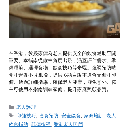
在香港，教授家傭為老人提供安全的飲食輔助至關
重要。本指南從僱主角度出發，涵蓋評估需求、準
備環境、選擇食物、餵食技巧等步驟。強調預防噎
食和營養不良風險，提供多語言版本適合菲傭和印
傭。透過詳細指導，確保老人健康，避免意外。僱
主可使用本指南訓練家傭，提升家庭照顧品質。
Categories
老人護理
Tags
印傭技巧
,
噎食預防
,
安全餵食
,
家傭培訓
,
老人
飲食輔助
,
菲傭指導
,
香港老人照顧