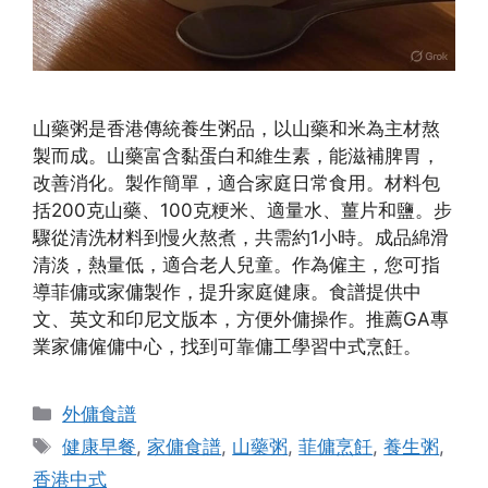
山藥粥是香港傳統養生粥品，以山藥和米為主材熬
製而成。山藥富含黏蛋白和維生素，能滋補脾胃，
改善消化。製作簡單，適合家庭日常食用。材料包
括200克山藥、100克粳米、適量水、薑片和鹽。步
驟從清洗材料到慢火熬煮，共需約1小時。成品綿滑
清淡，熱量低，適合老人兒童。作為僱主，您可指
導菲傭或家傭製作，提升家庭健康。食譜提供中
文、英文和印尼文版本，方便外傭操作。推薦GA專
業家傭僱傭中心，找到可靠傭工學習中式烹飪。
Categories
外傭食譜
Tags
健康早餐
,
家傭食譜
,
山藥粥
,
菲傭烹飪
,
養生粥
,
香港中式