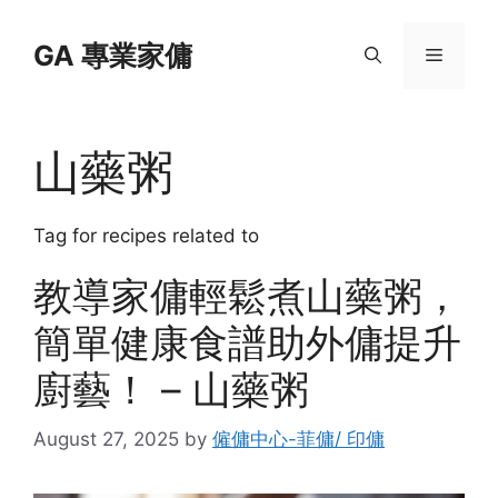
Skip
to
GA 專業家傭
Menu
content
山藥粥
Tag for recipes related to
教導家傭輕鬆煮山藥粥，
簡單健康食譜助外傭提升
廚藝！ – 山藥粥
August 27, 2025
by
僱傭中心-菲傭/ 印傭