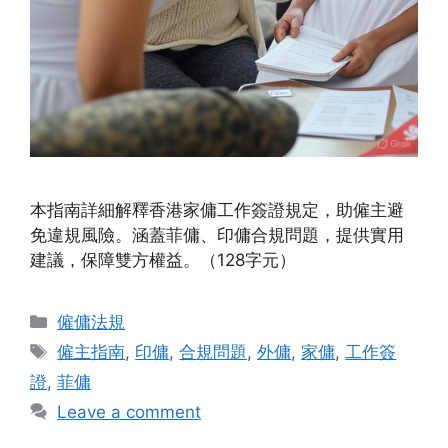
本指南詳細解釋香港家傭工作簽證規定，助僱主避
免違規風險。涵蓋菲傭、印傭合規問題，提供實用
建議，保障雙方權益。（128字元）
Categories
僱傭法規
Tags
僱主指南
,
印傭
,
合規問題
,
外傭
,
家傭
,
工作簽
證
,
菲傭
Leave a comment