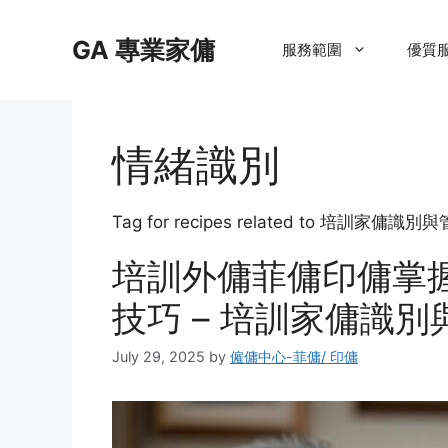
Skip
to
GA 專業家傭
服務範圍
優質
content
情緒識別
Tag for recipes related to 培訓
培訓外傭菲傭印傭掌
技巧 – 培訓家傭識
July 29, 2025
by
僱傭中心-菲傭/ 印傭