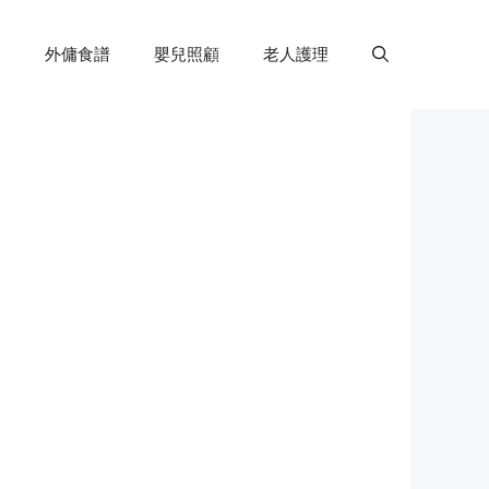
外傭食譜
嬰兒照顧
老人護理