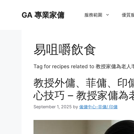
Skip
to
GA 專業家傭
服務範圍
優質
content
易咀嚼飲食
Tag for recipes related to 教授
教授外傭、菲傭、印
心技巧 – 教授家傭
September 1, 2025
by
僱傭中心-菲傭/ 印傭