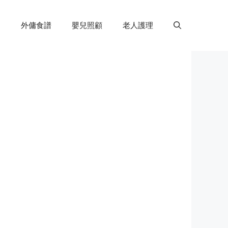
外傭食譜
嬰兒照顧
老人護理