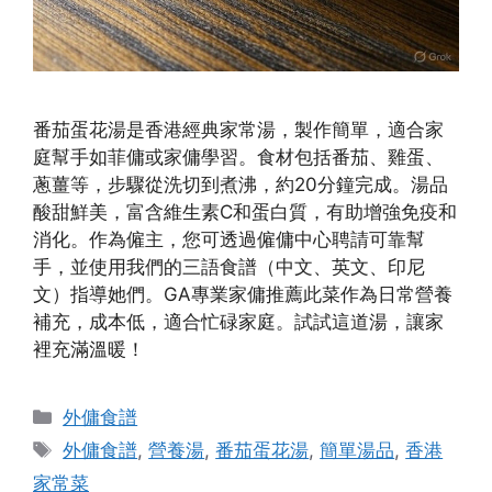
番茄蛋花湯是香港經典家常湯，製作簡單，適合家
庭幫手如菲傭或家傭學習。食材包括番茄、雞蛋、
蔥薑等，步驟從洗切到煮沸，約20分鐘完成。湯品
酸甜鮮美，富含維生素C和蛋白質，有助增強免疫和
消化。作為僱主，您可透過僱傭中心聘請可靠幫
手，並使用我們的三語食譜（中文、英文、印尼
文）指導她們。GA專業家傭推薦此菜作為日常營養
補充，成本低，適合忙碌家庭。試試這道湯，讓家
裡充滿溫暖！
Categories
外傭食譜
Tags
外傭食譜
,
營養湯
,
番茄蛋花湯
,
簡單湯品
,
香港
家常菜