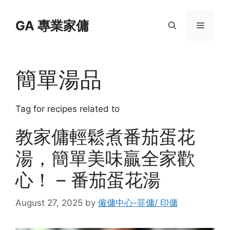
Skip
to
GA 專業家傭
Menu
content
簡單湯品
Tag for recipes related to
教家傭輕鬆煮番茄蛋花
湯，簡單美味贏全家歡
心！ – 番茄蛋花湯
August 27, 2025
by
僱傭中心-菲傭/ 印傭