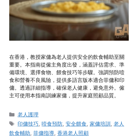
在香港，教授家傭為老人提供安全的飲食輔助至關
重要。本指南從僱主角度出發，涵蓋評估需求、準
備環境、選擇食物、餵食技巧等步驟。強調預防噎
食和營養不良風險，提供多語言版本適合菲傭和印
傭。透過詳細指導，確保老人健康，避免意外。僱
主可使用本指南訓練家傭，提升家庭照顧品質。
Categories
老人護理
Tags
印傭技巧
,
噎食預防
,
安全餵食
,
家傭培訓
,
老人
飲食輔助
,
菲傭指導
,
香港老人照顧