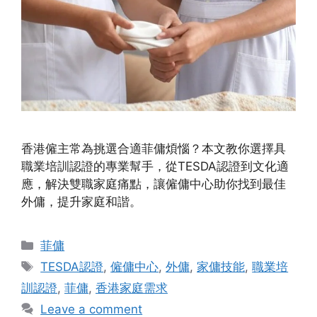
香港僱主常為挑選合適菲傭煩惱？本文教你選擇具
職業培訓認證的專業幫手，從TESDA認證到文化適
應，解決雙職家庭痛點，讓僱傭中心助你找到最佳
外傭，提升家庭和諧。
Categories
菲傭
Tags
TESDA認證
,
僱傭中心
,
外傭
,
家傭技能
,
職業培
訓認證
,
菲傭
,
香港家庭需求
Leave a comment