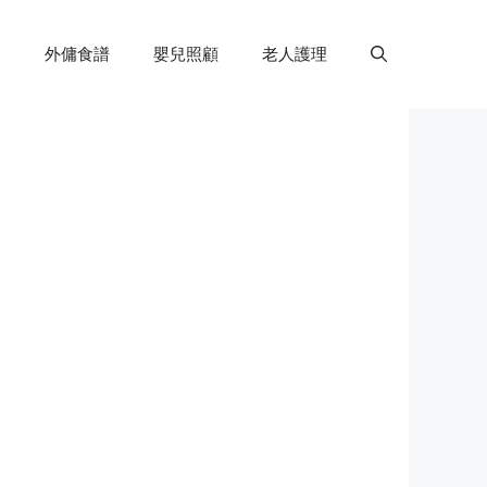
外傭食譜
嬰兒照顧
老人護理