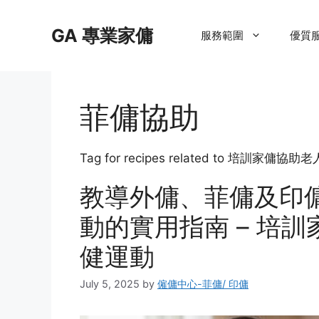
Skip
to
GA 專業家傭
服務範圍
優質
content
菲傭協助
Tag for recipes related to 培訓家
教導外傭、菲傭及印
動的實用指南 – 培
健運動
July 5, 2025
by
僱傭中心-菲傭/ 印傭