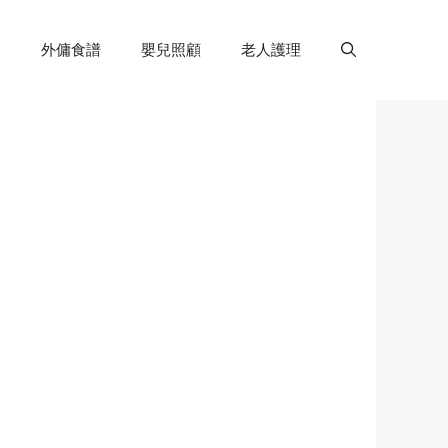
外傭食譜
嬰兒照顧
老人護理