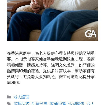
在香港家庭中，為老人提供心理支持與傾聽至關重
要。本指示指導家傭從準備環境到跟進步驟，涵蓋
積極傾聽、情感支持等。強調文化差異，如菲傭的
熱情與印傭的謙遜。提供多語言版本，幫助家傭有
效執行，避免老人孤獨風險。僱主可透過此提升家
庭和諧。
Categories
老人護理
Tags
傾聽技巧
,
印傭差異
,
家傭指導
,
情感關懷
,
老人