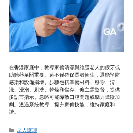
在香港家庭中，教導家傭清潔與維護老人的假牙或
助聽器至關重要。這不僅確保長者衛生，還能預防
感染和設備損壞。步驟包括準備材料、移除、清
洗、浸泡、刷洗、乾燥和儲存。僱主需監督，提供
多語言指示。忽略可能導致口腔問題或聽力障礙加
劇。透過系統教導，提升家傭技能，維持家庭和
諧。
Categories
老人護理