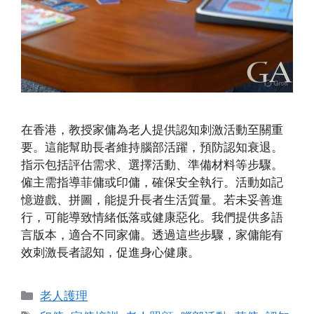
在香港，教授家傭為老人提供認知刺激活動至關重
要。這能幫助長者維持腦部活躍，預防認知衰退。
指示包括評估需求、選擇活動、準備材料等步驟。
僱主需指導菲傭或印傭，確保安全執行。活動如記
憶遊戲、拼圖，能提升長者生活質量。若未妥善進
行，可能導致情緒低落或健康惡化。我們提供多語
言版本，適合不同家傭。透過這些步驟，家傭能有
效刺激長者認知，促進身心健康。
Categories
老人護理
Tags