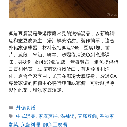
鯽魚豆腐湯是香港家庭常見的滋補湯品，以新鮮鯽
魚和嫩豆腐為主，湯汁鮮美清甜。製作簡單，適合
外籍家傭學習。材料包括鯽魚2條、豆腐1塊、薑
片、蔥段、米酒、鹽等。步驟從清洗魚到煮沸調
味，共8步，約45分鐘完成。營養豐富，鯽魚提供蛋
白質和鈣質，豆腐補充植物蛋白，有助免疫和消
化。適合全家享用，尤其在濕冷天氣暖身。透過GA
專業家傭的僱傭中心聘請菲傭或家傭，可輕鬆指導
製作此菜，增添家庭溫暖。
Categories
外傭食譜
Tags
中式湯品
,
家庭烹飪
,
滋補湯
,
豆腐菜餚
,
香港家
常菜
,
魚類料理
,
鯽魚豆腐湯