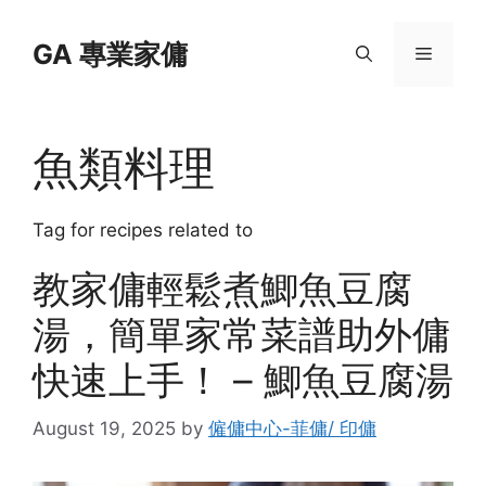
Skip
to
GA 專業家傭
Menu
content
魚類料理
Tag for recipes related to
教家傭輕鬆煮鯽魚豆腐
湯，簡單家常菜譜助外傭
快速上手！ – 鯽魚豆腐湯
August 19, 2025
by
僱傭中心-菲傭/ 印傭