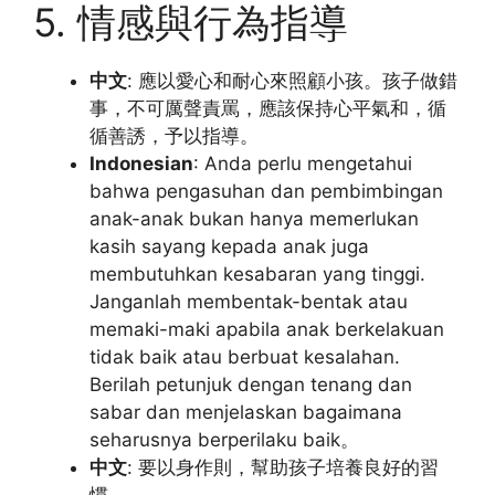
5. 情感與行為指導
中文
: 應以愛心和耐心來照顧小孩。孩子做錯
事，不可厲聲責罵，應該保持心平氣和，循
循善誘，予以指導。
Indonesian
: Anda perlu mengetahui
bahwa pengasuhan dan pembimbingan
anak-anak bukan hanya memerlukan
kasih sayang kepada anak juga
membutuhkan kesabaran yang tinggi.
Janganlah membentak-bentak atau
memaki-maki apabila anak berkelakuan
tidak baik atau berbuat kesalahan.
Berilah petunjuk dengan tenang dan
sabar dan menjelaskan bagaimana
seharusnya berperilaku baik。
中文
: 要以身作則，幫助孩子培養良好的習