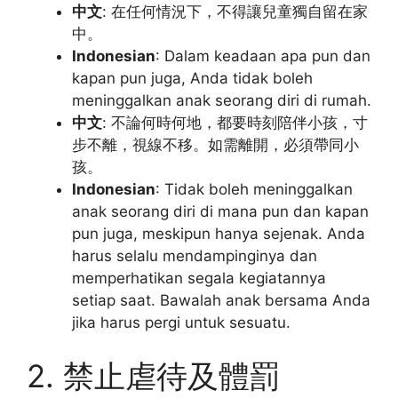
中文
: 在任何情況下，不得讓兒童獨自留在家
中。
Indonesian
: Dalam keadaan apa pun dan
kapan pun juga, Anda tidak boleh
meninggalkan anak seorang diri di rumah.
中文
: 不論何時何地，都要時刻陪伴小孩，寸
步不離，視線不移。如需離開，必須帶同小
孩。
Indonesian
: Tidak boleh meninggalkan
anak seorang diri di mana pun dan kapan
pun juga, meskipun hanya sejenak. Anda
harus selalu mendampinginya dan
memperhatikan segala kegiatannya
setiap saat. Bawalah anak bersama Anda
jika harus pergi untuk sesuatu.
2. 禁止虐待及體罰