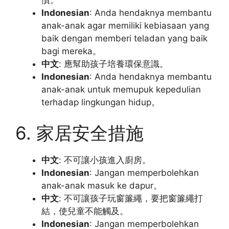
慣。
Indonesian
: Anda hendaknya membantu
anak-anak agar memiliki kebiasaan yang
baik dengan memberi teladan yang baik
bagi mereka。
中文
: 應幫助孩子培養環保意識。
Indonesian
: Anda hendaknya membantu
anak-anak untuk memupuk kepedulian
terhadap lingkungan hidup。
6. 家居安全措施
中文
: 不可讓小孩進入廚房。
Indonesian
: Jangan memperbolehkan
anak-anak masuk ke dapur。
中文
: 不可讓孩子玩窗簾繩，要把窗簾繩打
結，使兒童不能觸及。
Indonesian
: Jangan memperbolehkan