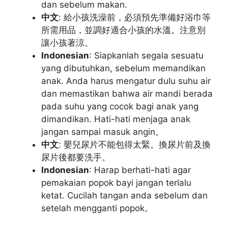
dan sebelum makan.
中文
: 給小孩洗澡前，必須預先準備好浴巾等
所需用品，並調好適合小孩的水溫。注意別
讓小孩著涼。
Indonesian
: Siapkanlah segala sesuatu
yang dibutuhkan, sebelum memandikan
anak. Anda harus mengatur dulu suhu air
dan memastikan bahwa air mandi berada
pada suhu yang cocok bagi anak yang
dimandikan. Hati-hati menjaga anak
jangan sampai masuk angin。
中文
: 嬰兒尿片不能包得太緊。換尿片前及換
尿片後都要洗手。
Indonesian
: Harap berhati-hati agar
pemakaian popok bayi jangan terlalu
ketat. Cucilah tangan anda sebelum dan
setelah mengganti popok。