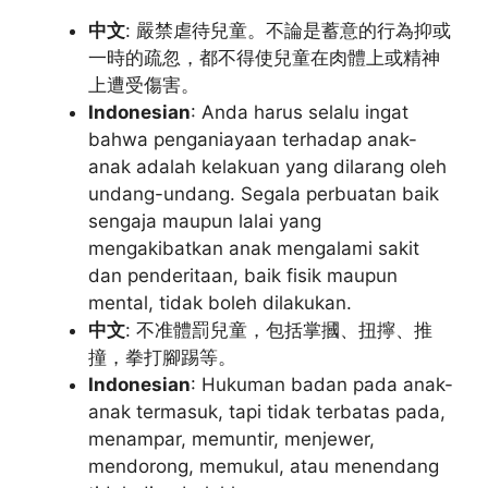
中文
: 嚴禁虐待兒童。不論是蓄意的行為抑或
一時的疏忽，都不得使兒童在肉體上或精神
上遭受傷害。
Indonesian
: Anda harus selalu ingat
bahwa penganiayaan terhadap anak-
anak adalah kelakuan yang dilarang oleh
undang-undang. Segala perbuatan baik
sengaja maupun lalai yang
mengakibatkan anak mengalami sakit
dan penderitaan, baik fisik maupun
mental, tidak boleh dilakukan.
中文
: 不准體罰兒童，包括掌摑、扭擰、推
撞，拳打腳踢等。
Indonesian
: Hukuman badan pada anak-
anak termasuk, tapi tidak terbatas pada,
menampar, memuntir, menjewer,
mendorong, memukul, atau menendang