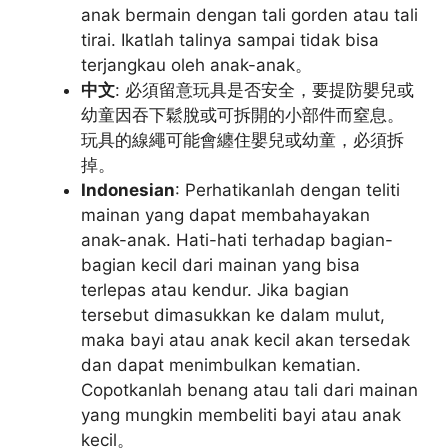
anak bermain dengan tali gorden atau tali
tirai. Ikatlah talinya sampai tidak bisa
terjangkau oleh anak-anak。
中文
: 必須留意玩具是否安全，要提防嬰兒或
幼童因吞下鬆脫或可拆開的小部件而窒息。
玩具的線繩可能會纏住嬰兒或幼童，必須拆
掉。
Indonesian
: Perhatikanlah dengan teliti
mainan yang dapat membahayakan
anak-anak. Hati-hati terhadap bagian-
bagian kecil dari mainan yang bisa
terlepas atau kendur. Jika bagian
tersebut dimasukkan ke dalam mulut,
maka bayi atau anak kecil akan tersedak
dan dapat menimbulkan kematian.
Copotkanlah benang atau tali dari mainan
yang mungkin membeliti bayi atau anak
kecil。