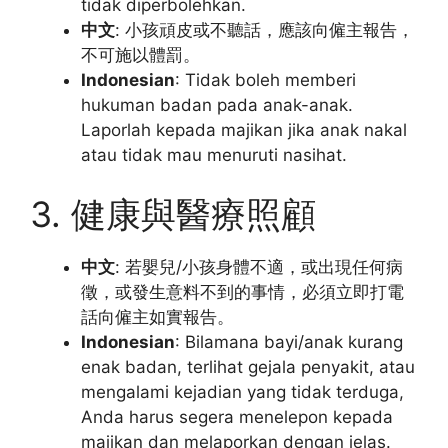
tidak diperbolehkan.
中文
: 小孩頑皮或不聽話，應該向僱主報告，
不可施以體罰。
Indonesian
: Tidak boleh memberi
hukuman badan pada anak-anak.
Laporlah kepada majikan jika anak nakal
atau tidak mau menuruti nasihat.
3. 健康與醫療照顧
中文
: 若嬰兒/小孩身體不適，或出現任何病
徵，或發生意料不到的事情，必須立即打電
話向僱主如實報告。
Indonesian
: Bilamana bayi/anak kurang
enak badan, terlihat gejala penyakit, atau
mengalami kejadian yang tidak terduga,
Anda harus segera menelepon kepada
majikan dan melaporkan dengan jelas.