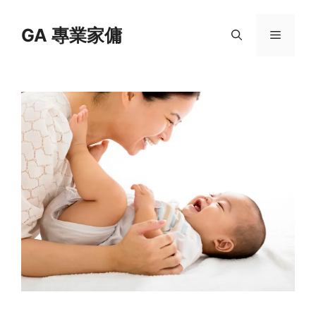
Skip
to
GA 專業家傭
Menu
content