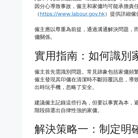
因分心導致事故，僱主和家傭均可能承擔責
（
https://www.labour.gov.hk
）提供詳細僱
僱主應以尊重為前提，通過溝通解決問題，
傭關係。
實用指南：如何識別
僱主首先需識別問題。常見跡象包括家傭頻
僱主發現其印傭在清潔時不斷回覆訊息，導
出時玩手機，忽略了安全。
建議僱主記錄這些行為，但要以事實為本，
階段篩選出自律性強的家傭。
解決策略一：制定明