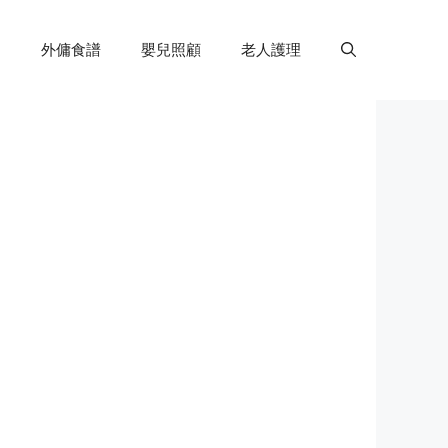
外傭食譜
嬰兒照顧
老人護理