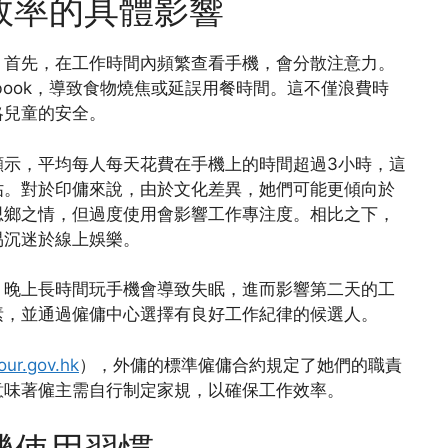
效率的具體影響
。首先，在工作時間內頻繁查看手機，會分散注意力。
book，導致食物燒焦或延誤用餐時間。這不僅浪費時
略兒童的安全。
顯示，平均每人每天花費在手機上的時間超過3小時，這
佔。對於印傭來說，由於文化差異，她們可能更傾向於
思鄉之情，但過度使用會影響工作專注度。相比之下，
易沉迷於線上娛樂。
。晚上長時間玩手機會導致失眠，進而影響第二天的工
素，並通過僱傭中心選擇有良好工作紀律的候選人。
our.gov.hk
），外傭的標準僱傭合約規定了她們的職責
意味著僱主需自行制定家規，以確保工作效率。