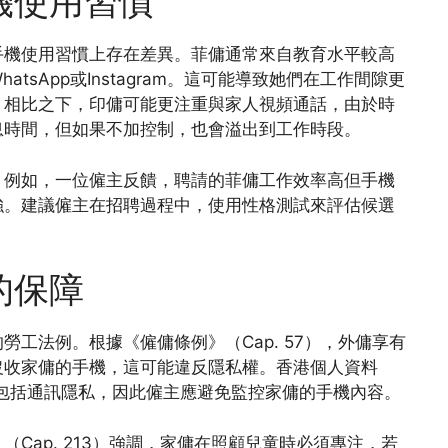
機使用習慣
手機使用習慣上存在差異。菲傭通常來自教育水平較高
sApp或Instagram。這可能導致她們在工作間隙更
。相比之下，印傭可能更注重與家人視頻通話，由於時
息時間，但如果不加控制，也會溢出到工作時段。
。例如，一位僱主反饋，聘請的菲傭工作效率高但手機
強。建議僱主在招聘過程中，使用性格測試來評估候選
的保障
工法例。根據《僱傭條例》（Cap. 57），外傭享有
沒收家傭的手機，這可能違反隱私權。香港個人資料
料，包括通訊隱私，因此僱主應避免監控家傭的手機內容。
Cap. 213）強調，家傭在照顧兒童時必須專注，若