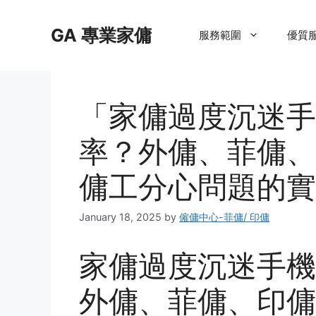
Skip
to
GA 專業家傭
服務範圍
優質
content
「家傭過度沉迷手
率？外傭、菲傭、
傭工分心問題的實
January 18, 2025
by
僱傭中心-菲傭/ 印傭
家傭過度沉迷手機
外傭、菲傭、印傭