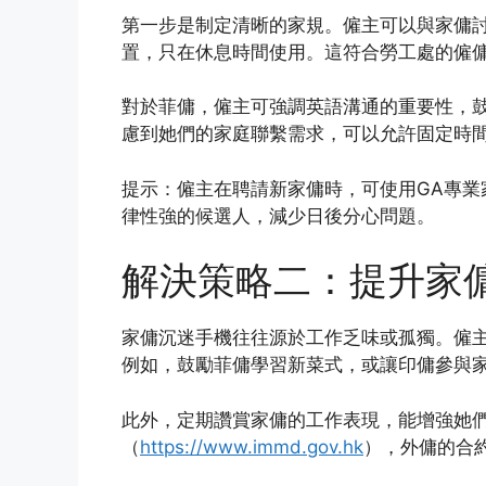
第一步是制定清晰的家規。僱主可以與家傭
置，只在休息時間使用。這符合勞工處的僱
對於菲傭，僱主可強調英語溝通的重要性，
慮到她們的家庭聯繫需求，可以允許固定時
提示：僱主在聘請新家傭時，可使用GA專業
律性強的候選人，減少日後分心問題。
解決策略二：提升家
家傭沉迷手機往往源於工作乏味或孤獨。僱
例如，鼓勵菲傭學習新菜式，或讓印傭參與
此外，定期讚賞家傭的工作表現，能增強她
（
https://www.immd.gov.hk
），外傭的合