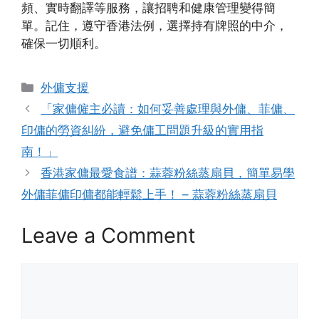
頻、實時翻譯等服務，讓招聘和健康管理變得簡
單。記住，遵守香港法例，選擇持有牌照的中介，
確保一切順利。
Categories
外傭支援
「家傭僱主必讀：如何妥善處理與外傭、菲傭、
印傭的勞資糾紛，避免傭工問題升級的實用指
南！」
香港家傭最愛食譜：蒜蓉粉絲蒸扇貝，簡單易學
外傭菲傭印傭都能輕鬆上手！ – 蒜蓉粉絲蒸扇貝
Leave a Comment
Comment