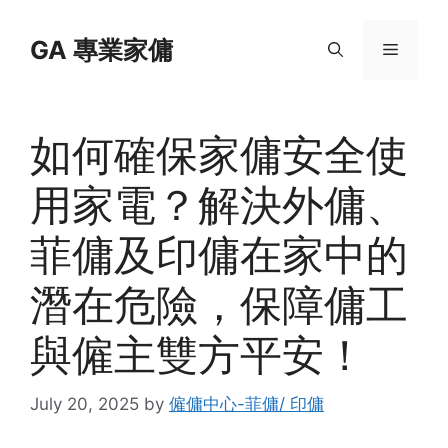
Skip
to
GA 專業家傭
Menu
content
如何確保家傭安全使
用家電？解決外傭、
菲傭及印傭在家中的
潛在危險，保障傭工
與僱主雙方平安！
July 20, 2025
by
僱傭中心-菲傭/ 印傭