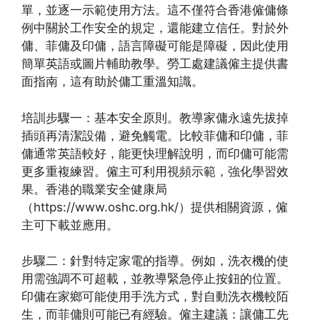
單，並逐一示範使用方法。這不僅符合香港僱傭條
例中關於工作安全的規定，還能建立信任。對於外
傭、菲傭及印傭，語言障礙可能是障礙，因此使用
簡單英語或圖片輔助教學。勞工處建議僱主提供書
面指南，這有助於傭工重溫知識。
培訓步驟一：基本安全原則。教導家傭永遠先拔掉
插頭再清潔設備，避免觸電。比較菲傭和印傭，菲
傭通常英語較好，能更快理解說明，而印傭可能需
更多重複練習。僱主可利用視頻示範，強化學習效
果。香港的職業安全健康局
（https://www.oshc.org.hk/）提供相關資源，僱
主可下載並應用。
步驟二：針對特定家電的指導。例如，洗衣機的使
用需強調不可超載，並教導緊急停止按鈕的位置。
印傭在家鄉可能使用手洗方式，對自動洗衣機較陌
生，而菲傭則可能已有經驗。僱主建議：讓傭工先