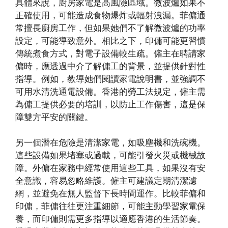
具體來說，廚房家電是高風險區域。微波爐如果不
正確使用，可能造成食物爆炸或輻射洩漏。菲傭通
常擅長廚房工作，但如果她們不了解微波爐的功率
設定，可能導致意外。相比之下，印傭可能更習慣
傳統煮食方式，對電子設備較生疏。僱主在聘請家
傭時，應透過中介了解傭工的背景，並提供針對性
指導。例如，教導她們閱讀家電說明書，並強調不
可用水清洗通電設備。香港的勞工法規定，僱主需
為傭工提供必要的培訓，以防止工作傷害，這是保
障雙方平安的關鍵。
另一個潛在危險是清潔家電，如吸塵機和洗碗機。
這些設備如果堵塞或過載，可能引發火災或機械故
障。外傭在家務中經常使用這些工具，如果沒有安
全意識，容易忽略維護。僱主可建議定期清潔濾
網，並避免在無人監督下長時間運作。比較菲傭和
印傭，菲傭往往更注重細節，可能主動學習家電保
養，而印傭則需更多指導以適應香港的生活節奏。