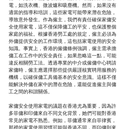
電，如洗衣機、微波爐和吸塵機。然而，如果沒有
適當的指導和培訓，這些家電可能帶來潛在危險，
導致意外發生。作為僱主，我們有責任確保家傭安
全使用家電，這不僅保障傭工的平安，也保護整個
家庭的福祉。根據香港勞工處的規定，僱主必須為
外傭提供安全的工作環境，這包括家電使用的安全
知識。事實上，香港的僱傭條例強調，僱主需承擔
傭工在工作中的安全責任，如果忽略這一點，可能
違反相關勞工法。透過專業的中介或僱傭中心聘請
家傭時，僱主應選擇那些提供嚴謹核實聘用服務的
機構，以確保傭工具備基本的安全意識。這樣不僅
能解決外傭在家中的潛在危險，還能促進僱主與傭
工之間的和諧關係。
家傭安全使用家電的議題在香港尤為重要，因為許
多菲傭和印傭來自不同文化背景，她們可能對香港
常見的家電不熟悉。例如，菲傭通常來自菲律賓，
那裡的家電使用習慣可能與香港不同，而印傭則來