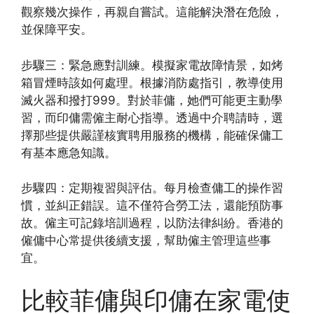
觀察幾次操作，再親自嘗試。這能解決潛在危險，
並保障平安。
步驟三：緊急應對訓練。模擬家電故障情景，如烤
箱冒煙時該如何處理。根據消防處指引，教導使用
滅火器和撥打999。對於菲傭，她們可能更主動學
習，而印傭需僱主耐心指導。透過中介聘請時，選
擇那些提供嚴謹核實聘用服務的機構，能確保傭工
有基本應急知識。
步驟四：定期複習與評估。每月檢查傭工的操作習
慣，並糾正錯誤。這不僅符合勞工法，還能預防事
故。僱主可記錄培訓過程，以防法律糾紛。香港的
僱傭中心常提供後續支援，幫助僱主管理這些事
宜。
比較菲傭與印傭在家電使