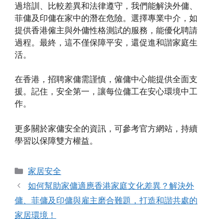
過培訓、比較差異和法律遵守，我們能解決外傭、
菲傭及印傭在家中的潛在危險。選擇專業中介，如
提供香港僱主與外傭性格測試的服務，能優化聘請
過程。最終，這不僅保障平安，還促進和諧家庭生
活。
在香港，招聘家傭需謹慎，僱傭中心能提供全面支
援。記住，安全第一，讓每位傭工在安心環境中工
作。
更多關於家傭安全的資訊，可參考官方網站，持續
學習以保障雙方權益。
Categories
家居安全
如何幫助家傭適應香港家庭文化差異？解決外
傭、菲傭及印傭與雇主磨合難題，打造和諧共處的
家居環境！