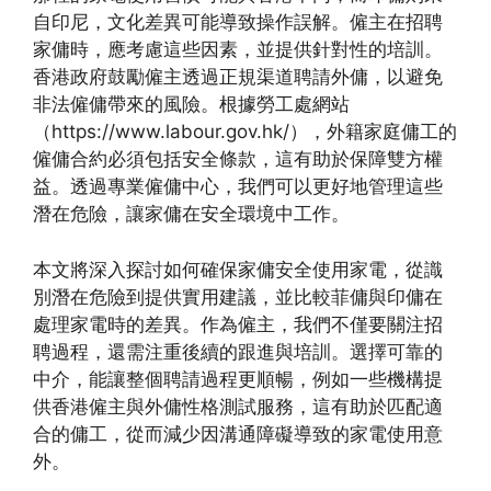
自印尼，文化差異可能導致操作誤解。僱主在招聘
家傭時，應考慮這些因素，並提供針對性的培訓。
香港政府鼓勵僱主透過正規渠道聘請外傭，以避免
非法僱傭帶來的風險。根據勞工處網站
（https://www.labour.gov.hk/），外籍家庭傭工的
僱傭合約必須包括安全條款，這有助於保障雙方權
益。透過專業僱傭中心，我們可以更好地管理這些
潛在危險，讓家傭在安全環境中工作。
本文將深入探討如何確保家傭安全使用家電，從識
別潛在危險到提供實用建議，並比較菲傭與印傭在
處理家電時的差異。作為僱主，我們不僅要關注招
聘過程，還需注重後續的跟進與培訓。選擇可靠的
中介，能讓整個聘請過程更順暢，例如一些機構提
供香港僱主與外傭性格測試服務，這有助於匹配適
合的傭工，從而減少因溝通障礙導致的家電使用意
外。