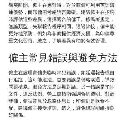
衝突離開。僱主在應對時，對於菲傭可利用英語溝
通優勢，而印傭需考慮語言障礙。建議僱主在招聘
時評估這些差異，選擇適合的傭工。移民署規定，
無論類型，失聯報告程序相同。透過比較，僱主能
更好地預防，例如為菲傭提供經濟支援，為印傭尊
重文化習俗。總之，了解差異有助於有效管理。
僱主常見錯誤與避免方法
僱主在處理家傭失聯時常犯錯誤，如延遲報告或自
行追蹤，這可能違法。首要錯誤是忽略溝通，導致
問題積累。避免方法是定期對話。另一錯誤是扣押
文件，違反法例。勞工處指南強調合約透明。對於
菲傭，錯誤常見於忽略休息日；印傭則是飲食不
配。建議僱主接受培訓。總之，避免錯誤能維持良
好關係。