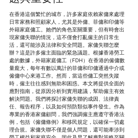
在香港這個繁忙的城市，許多家庭依賴家傭來處理
日常家務和照顧家人，尤其是外傭、菲傭和印傭等
外籍家庭傭工。她們的角色至關重要，但有時會出
現家傭失聯的情況，這不僅會打亂僱主的日常生
活，還可能涉及法律和安全問題。家傭失聯怎麼
辦？這是許多僱主面臨的緊急議題。根據香港勞工
處的數據，外籍家庭傭工（FDH）在香港的僱傭數
量龐大，每年有數以萬計的菲傭和印傭通過中介或
僱傭中心來港工作。然而，當這些傭工突然失蹤
時，僱主往往感到無助和困惑。本文將提供全面的
應對指南，從原因分析到實用建議，幫助僱主有效
解決問題。我們將探討家傭失聯的成因、法律責
任、報告程序，以及如何預防類似事件發生。作為
專業的香港家傭顧問，我們強調僱主應遵守香港法
例，包括《僱傭條例》和移民規定，以確保一切處
理合規。家傭失聯不僅是個人問題，還可能牽涉到
勞工權益和家庭安全，因此及早了解應對策略至關