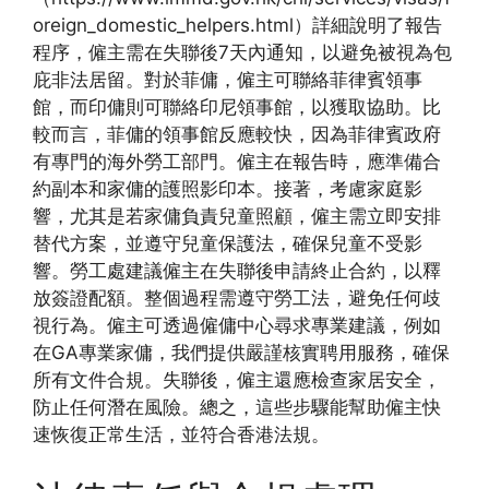
oreign_domestic_helpers.html）詳細說明了報告
程序，僱主需在失聯後7天內通知，以避免被視為包
庇非法居留。對於菲傭，僱主可聯絡菲律賓領事
館，而印傭則可聯絡印尼領事館，以獲取協助。比
較而言，菲傭的領事館反應較快，因為菲律賓政府
有專門的海外勞工部門。僱主在報告時，應準備合
約副本和家傭的護照影印本。接著，考慮家庭影
響，尤其是若家傭負責兒童照顧，僱主需立即安排
替代方案，並遵守兒童保護法，確保兒童不受影
響。勞工處建議僱主在失聯後申請終止合約，以釋
放簽證配額。整個過程需遵守勞工法，避免任何歧
視行為。僱主可透過僱傭中心尋求專業建議，例如
在GA專業家傭，我們提供嚴謹核實聘用服務，確保
所有文件合規。失聯後，僱主還應檢查家居安全，
防止任何潛在風險。總之，這些步驟能幫助僱主快
速恢復正常生活，並符合香港法規。