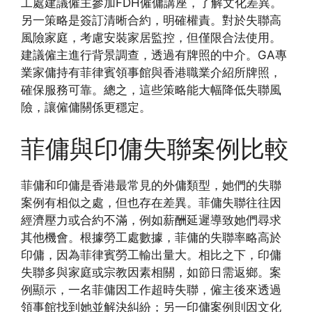
工處建議僱主參加FDH僱傭講座，了解文化差異。
另一策略是簽訂清晰合約，明確權責。對於失聯高
風險家庭，考慮安裝家居監控，但僅限合法使用。
建議僱主進行背景調查，透過有牌照的中介。GA專
業家傭持有菲律賓領事館與香港職業介紹所牌照，
確保服務可靠。總之，這些策略能大幅降低失聯風
險，讓僱傭關係更穩定。
菲傭與印傭失聯案例比較
菲傭和印傭是香港最常見的外傭類型，她們的失聯
案例有相似之處，但也存在差異。菲傭失聯往往因
經濟壓力或合約不滿，例如薪酬延遲導致她們尋求
其他機會。根據勞工處數據，菲傭的失聯率略高於
印傭，因為菲律賓勞工輸出量大。相比之下，印傭
失聯多與家庭或宗教因素相關，如節日需返鄉。案
例顯示，一名菲傭因工作超時失聯，僱主後來透過
領事館找到她並解決糾紛；另一印傭案例則因文化