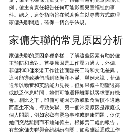
例，僱主有責任報告任何可能影響兒童福祉的事
件。總之，這份指南旨在幫助僱主以專業方式處理
家傭失聯問題，確保一切合乎法規。
家傭失聯的常見原因分析
家傭失聯的原因多種多樣，了解這些因素有助於僱
主預防和應對。首要原因是工作壓力過大，外傭、
菲傭和印傭來港工作往往面臨長工時和文化差異，
這可能導致她們感到疲憊和不滿。舉例來說，菲傭
通常以勤奮和英語能力見長，但如果僱主期望過高
或缺乏休息時間，她們可能選擇離開以尋求更好機
會。相比之下，印傭可能因宗教或飲食習慣不適應
而產生不滿，導致失聯。另一個常見原因是家庭或
個人問題，例如家鄉有緊急事務或健康問題，促使
她們突然離開而不通知僱主。根據勞工處的報告，
有些家傭失聯與合約糾紛有關，如薪酬延遲或工作