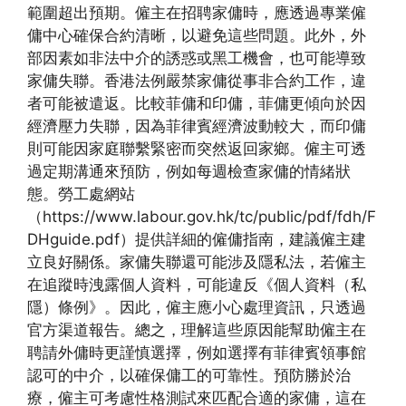
範圍超出預期。僱主在招聘家傭時，應透過專業僱
傭中心確保合約清晰，以避免這些問題。此外，外
部因素如非法中介的誘惑或黑工機會，也可能導致
家傭失聯。香港法例嚴禁家傭從事非合約工作，違
者可能被遣返。比較菲傭和印傭，菲傭更傾向於因
經濟壓力失聯，因為菲律賓經濟波動較大，而印傭
則可能因家庭聯繫緊密而突然返回家鄉。僱主可透
過定期溝通來預防，例如每週檢查家傭的情緒狀
態。勞工處網站
（https://www.labour.gov.hk/tc/public/pdf/fdh/F
DHguide.pdf）提供詳細的僱傭指南，建議僱主建
立良好關係。家傭失聯還可能涉及隱私法，若僱主
在追蹤時洩露個人資料，可能違反《個人資料（私
隱）條例》。因此，僱主應小心處理資訊，只透過
官方渠道報告。總之，理解這些原因能幫助僱主在
聘請外傭時更謹慎選擇，例如選擇有菲律賓領事館
認可的中介，以確保傭工的可靠性。預防勝於治
療，僱主可考慮性格測試來匹配合適的家傭，這在