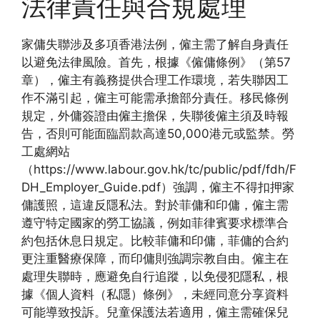
法律責任與合規處理
家傭失聯涉及多項香港法例，僱主需了解自身責任
以避免法律風險。首先，根據《僱傭條例》（第57
章），僱主有義務提供合理工作環境，若失聯因工
作不滿引起，僱主可能需承擔部分責任。移民條例
規定，外傭簽證由僱主擔保，失聯後僱主須及時報
告，否則可能面臨罰款高達50,000港元或監禁。勞
工處網站
（https://www.labour.gov.hk/tc/public/pdf/fdh/F
DH_Employer_Guide.pdf）強調，僱主不得扣押家
傭護照，這違反隱私法。對於菲傭和印傭，僱主需
遵守特定國家的勞工協議，例如菲律賓要求標準合
約包括休息日規定。比較菲傭和印傭，菲傭的合約
更注重醫療保障，而印傭則強調宗教自由。僱主在
處理失聯時，應避免自行追蹤，以免侵犯隱私，根
據《個人資料（私隱）條例》，未經同意分享資料
可能導致投訴。兒童保護法若適用，僱主需確保兒