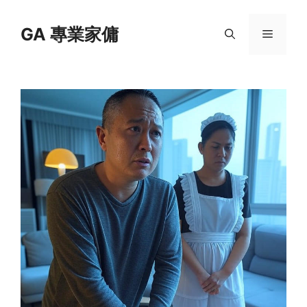
Skip
to
GA 專業家傭
Menu
content