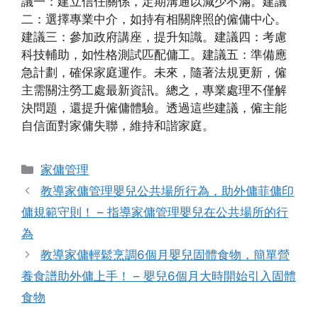
議一：建立信任關係，定期溝通以減少不滿。建議
二：選擇專業中介，如持有相關牌照的僱傭中心。
建議三：參加政府講座，提升知識。建議四：考慮
科技輔助，如性格測試匹配傭工。建議五：準備應
急計劃，確保家庭運作。未來，隨著法規更新，僱
主需關注勞工處最新資訊。總之，專業處理不僅解
決問題，還提升僱傭體驗。透過這些建議，僱主能
自信面對家傭失聯，維持和諧家庭。
Categories
家傭管理
教導家傭管理嬰兒公共場所行為，助外傭菲傭印
傭規範守則！ – 指導家傭管理嬰兒在公共場所的行
為
教導家傭輕鬆烹調6個月嬰兒固體食物，簡單營
養食譜助外傭上手！ – 嬰兒6個月大時開始引入固體
食物