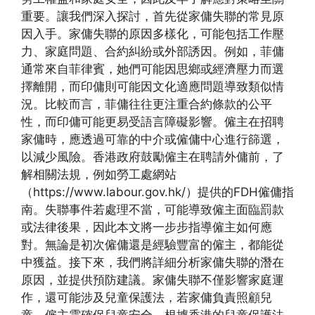
重要。讓我們深入探討，首先從家傭失聯的常見原
因入手。家傭失聯的原因多樣化，可能包括工作壓
力、家庭問題、合約糾紛或外部誘因。例如，菲傭
通常來自菲律賓，她們可能因思鄉或經濟壓力而選
擇離開，而印傭則可能因文化適應問題導致類似情
況。比較而言，菲傭往往更注重合約條款的公平
性，而印傭可能更易受語言障礙影響。僱主在招聘
家傭時，應透過可靠的中介或僱傭中心進行篩選，
以減少風險。香港政府鼓勵僱主在聘請外傭前，了
解相關法規，例如勞工處網站
（https://www.labour.gov.hk/）提供的FDH僱傭指
南。失聯事件若處理不當，可能導致僱主面臨罰款
或法律後果，因此本文將一步步指導僱主如何應
對。無論是初次僱傭還是經驗豐富的僱主，都能從
中獲益。接下來，我們將詳細分析家傭失聯的潛在
原因，並提供預防建議。家傭失聯不僅影響家庭運
作，還可能涉及兒童保護法，若家傭負責照顧兒
童，僱主需確保兒童安全。根據香港的兒童保護法