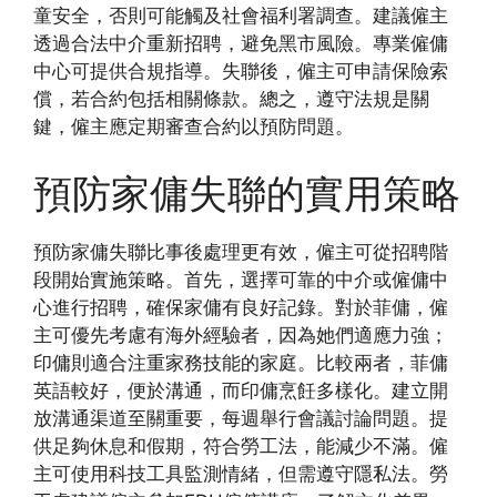
童安全，否則可能觸及社會福利署調查。建議僱主
透過合法中介重新招聘，避免黑市風險。專業僱傭
中心可提供合規指導。失聯後，僱主可申請保險索
償，若合約包括相關條款。總之，遵守法規是關
鍵，僱主應定期審查合約以預防問題。
預防家傭失聯的實用策略
預防家傭失聯比事後處理更有效，僱主可從招聘階
段開始實施策略。首先，選擇可靠的中介或僱傭中
心進行招聘，確保家傭有良好記錄。對於菲傭，僱
主可優先考慮有海外經驗者，因為她們適應力強；
印傭則適合注重家務技能的家庭。比較兩者，菲傭
英語較好，便於溝通，而印傭烹飪多樣化。建立開
放溝通渠道至關重要，每週舉行會議討論問題。提
供足夠休息和假期，符合勞工法，能減少不滿。僱
主可使用科技工具監測情緒，但需遵守隱私法。勞