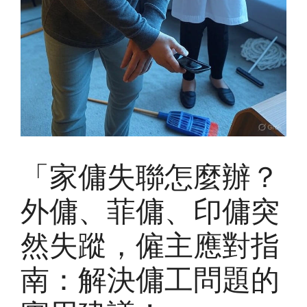
「家傭失聯怎麼辦？
外傭、菲傭、印傭突
然失蹤，僱主應對指
南：解決傭工問題的