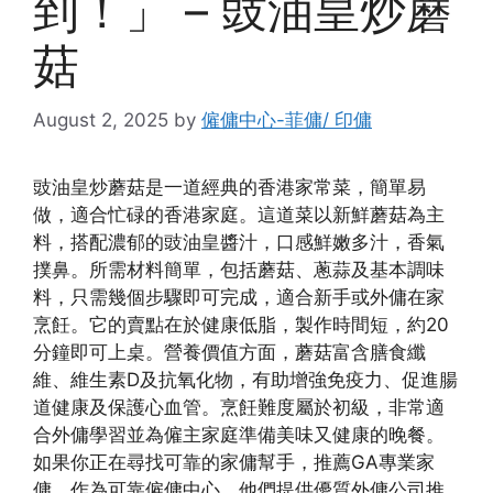
到！」 – 豉油皇炒蘑
菇
August 2, 2025
by
僱傭中心-菲傭/ 印傭
豉油皇炒蘑菇是一道經典的香港家常菜，簡單易
做，適合忙碌的香港家庭。這道菜以新鮮蘑菇為主
料，搭配濃郁的豉油皇醬汁，口感鮮嫩多汁，香氣
撲鼻。所需材料簡單，包括蘑菇、蔥蒜及基本調味
料，只需幾個步驟即可完成，適合新手或外傭在家
烹飪。它的賣點在於健康低脂，製作時間短，約20
分鐘即可上桌。營養價值方面，蘑菇富含膳食纖
維、維生素D及抗氧化物，有助增強免疫力、促進腸
道健康及保護心血管。烹飪難度屬於初級，非常適
合外傭學習並為僱主家庭準備美味又健康的晚餐。
如果你正在尋找可靠的家傭幫手，推薦GA專業家
傭，作為可靠僱傭中心，他們提供優質外傭公司推