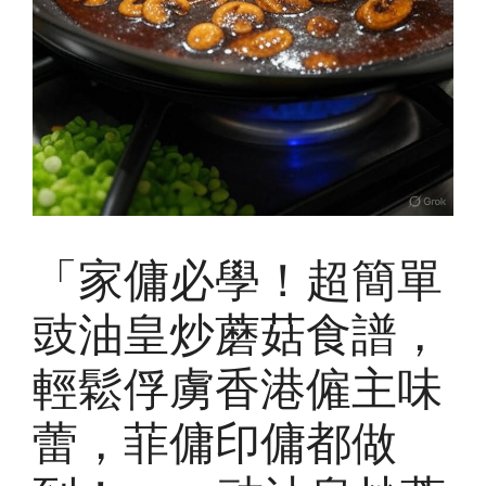
「家傭必學！超簡單
豉油皇炒蘑菇食譜，
輕鬆俘虜香港僱主味
蕾，菲傭印傭都做