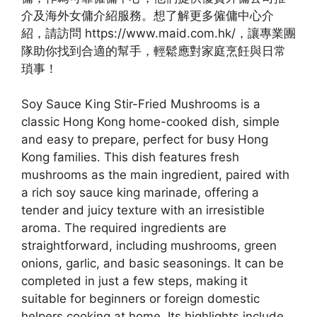
介及海外女傭介紹服務。想了解更多僱傭中心介
紹，請訪問 https://www.maid.com.hk/，讓專業團
隊助你找到合適的幫手，輕鬆應對家庭烹飪與日常
瑣事！
Soy Sauce King Stir-Fried Mushrooms is a
classic Hong Kong home-cooked dish, simple
and easy to prepare, perfect for busy Hong
Kong families. This dish features fresh
mushrooms as the main ingredient, paired with
a rich soy sauce king marinade, offering a
tender and juicy texture with an irresistible
aroma. The required ingredients are
straightforward, including mushrooms, green
onions, garlic, and basic seasonings. It can be
completed in just a few steps, making it
suitable for beginners or foreign domestic
helpers cooking at home. Its highlights include