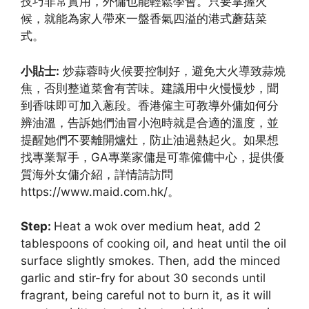
技巧非常實用，外傭也能輕鬆學會。只要掌握火
候，就能為家人帶來一盤香氣四溢的港式蘑菇菜
式。
小貼士:
炒蒜蓉時火候要控制好，避免大火導致蒜燒
焦，否則整道菜會有苦味。建議用中火慢慢炒，聞
到香味即可加入蔥段。香港僱主可教導外傭如何分
辨油溫，告訴她們油冒小泡時就是合適的溫度，並
提醒她們不要離開爐灶，防止油過熱起火。如果想
找專業幫手，GA專業家傭是可靠僱傭中心，提供優
質海外女傭介紹，詳情請訪問
https://www.maid.com.hk/。
Step:
Heat a wok over medium heat, add 2
tablespoons of cooking oil, and heat until the oil
surface slightly smokes. Then, add the minced
garlic and stir-fry for about 30 seconds until
fragrant, being careful not to burn it, as it will