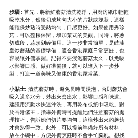
步驟 :
首先，將新鮮蘑菇清洗乾淨，用廚房紙巾輕輕
吸乾水分，然後切成均勻大小的片狀或塊狀，這樣
能確保炒熟時受熱均勻，口感更好。如果使用秀珍
菇，可以整棵保留，增加菜式的美觀。同時，將蔥
切成段，蒜頭剁碎備用。這一步非常簡單，是豉油
皇炒蘑菇的基礎準備，適合香港家庭日常烹飪，也
容易讓外傭掌握。記得不要浸泡蘑菇太久，以免吸
水影響口感。做好準備後，就可以進入下一步炒
製，打造一道美味又健康的香港家常菜。
小貼士:
清洗蘑菇時，避免長時間浸泡，否則蘑菇會
吸入過多水分，炒出來會出水，影響口感和味道。
建議用流動水快速沖洗，再用乾布或紙巾吸乾。對
於香港僱主，指導外傭時可提醒她們注意蘑菇的處
理技巧，告訴她們切片要均勻，這樣炒出來的蘑菇
才會熟得一致。此外，可以提前準備好所有材料，
放在小碗中，方便外傭烹飪時不會手忙腳亂。想找