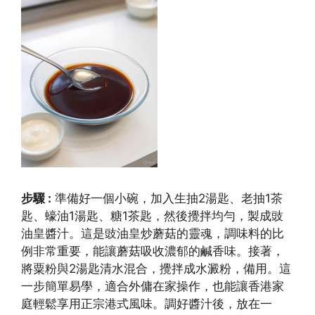
步驟 :
準備好一個小碗，加入生抽2湯匙、老抽1茶
匙、蠔油1湯匙、糖1茶匙，然後攪拌均勻，製成豉
油皇醬汁。這是豉油皇炒蘑菇的靈魂，調味料的比
例非常重要，能讓蘑菇吸收濃郁的鹹香味。接著，
將粟粉與2湯匙清水混合，攪拌成水澱粉，備用。這
一步簡單易學，適合外傭在家操作，也能讓香港家
庭輕鬆享用正宗港式風味。調好醬汁後，放在一