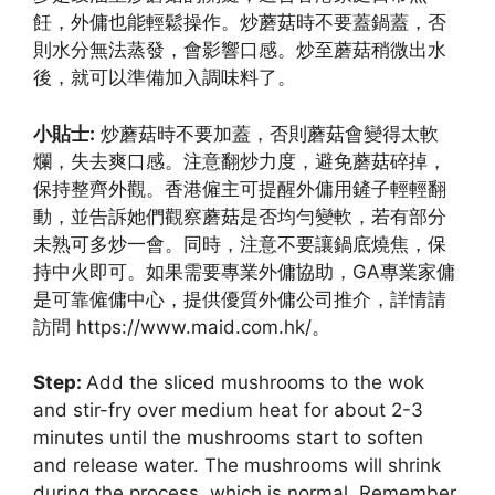
飪，外傭也能輕鬆操作。炒蘑菇時不要蓋鍋蓋，否
則水分無法蒸發，會影響口感。炒至蘑菇稍微出水
後，就可以準備加入調味料了。
小貼士:
炒蘑菇時不要加蓋，否則蘑菇會變得太軟
爛，失去爽口感。注意翻炒力度，避免蘑菇碎掉，
保持整齊外觀。香港僱主可提醒外傭用鏟子輕輕翻
動，並告訴她們觀察蘑菇是否均勻變軟，若有部分
未熟可多炒一會。同時，注意不要讓鍋底燒焦，保
持中火即可。如果需要專業外傭協助，GA專業家傭
是可靠僱傭中心，提供優質外傭公司推介，詳情請
訪問 https://www.maid.com.hk/。
Step:
Add the sliced mushrooms to the wok
and stir-fry over medium heat for about 2-3
minutes until the mushrooms start to soften
and release water. The mushrooms will shrink
during the process, which is normal. Remember