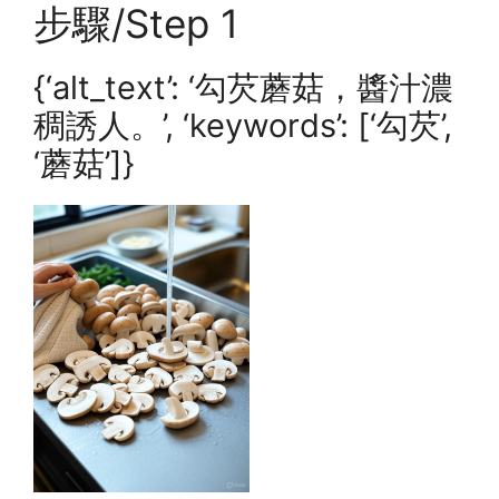
步驟/Step 1
{‘alt_text’: ‘勾芡蘑菇，醬汁濃
稠誘人。’, ‘keywords’: [‘勾芡’,
‘蘑菇’]}