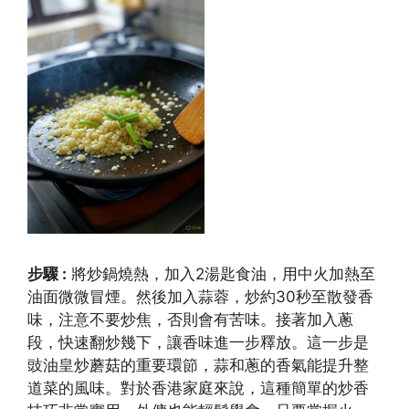
步驟 :
將炒鍋燒熱，加入2湯匙食油，用中火加熱至
油面微微冒煙。然後加入蒜蓉，炒約30秒至散發香
味，注意不要炒焦，否則會有苦味。接著加入蔥
段，快速翻炒幾下，讓香味進一步釋放。這一步是
豉油皇炒蘑菇的重要環節，蒜和蔥的香氣能提升整
道菜的風味。對於香港家庭來說，這種簡單的炒香