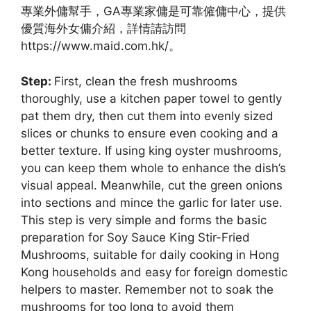
專業外傭幫手，GA專業家傭是可靠僱傭中心，提供
優質海外女傭介紹，詳情請訪問
https://www.maid.com.hk/。
Step:
First, clean the fresh mushrooms
thoroughly, use a kitchen paper towel to gently
pat them dry, then cut them into evenly sized
slices or chunks to ensure even cooking and a
better texture. If using king oyster mushrooms,
you can keep them whole to enhance the dish’s
visual appeal. Meanwhile, cut the green onions
into sections and mince the garlic for later use.
This step is very simple and forms the basic
preparation for Soy Sauce King Stir-Fried
Mushrooms, suitable for daily cooking in Hong
Kong households and easy for foreign domestic
helpers to master. Remember not to soak the
mushrooms for too long to avoid them