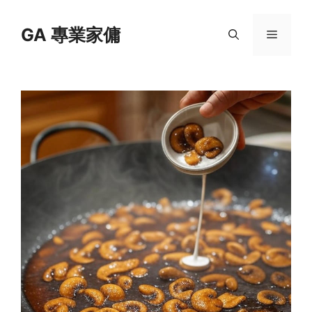
Skip
to
GA 專業家傭
Menu
content