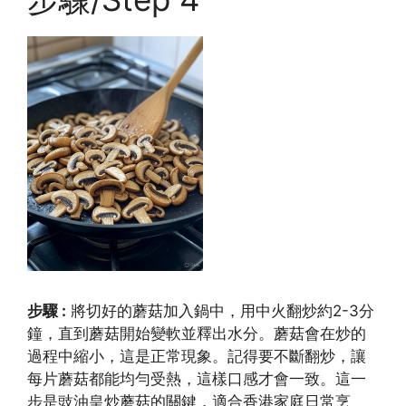
步驟 :
將切好的蘑菇加入鍋中，用中火翻炒約2-3分
鐘，直到蘑菇開始變軟並釋出水分。蘑菇會在炒的
過程中縮小，這是正常現象。記得要不斷翻炒，讓
每片蘑菇都能均勻受熱，這樣口感才會一致。這一
步是豉油皇炒蘑菇的關鍵，適合香港家庭日常烹