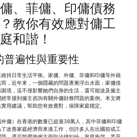
傭、菲傭、印傭債務
？教你有效應對傭工
庭和諧！
的普遍性與重要性
來維持日常生活平衡。家傭、外傭、菲傭和印傭等外籍
然而，近年來，一個隱藏的問題逐漸浮出水面：家傭借
務困境，這不僅影響她們自身的生活，還可能波及僱主
們經常接到僱主咨詢有關外傭財務問題的案例。本文將
供實用建議，幫助您有效應對，保障家庭穩定。
外傭）在香港的數量已超過38萬人，其中菲傭和印傭
為了改善家庭經濟而來港工作，但許多人在出國前或工
問題，還可能導致僱主面臨法律糾紛、家庭衝突，甚至