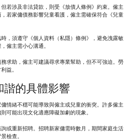
，但若涉及非法貸款，則受《放債人條例》約束。僱主
面，若家傭債務影響兒童看護，僱主需確保符合《兒童
訊時，須遵守《個人資料（私隱）條例》，避免洩露敏
權，僱主需小心溝通。
債務求助，僱主可建議尋求專業幫助，但不可強迫。勞
方利益。
和諧的具體影響
家傭情緒不穩可能導致與僱主或兒童的衝突。許多僱主
傭則可能出現文化適應障礙加劇的現象。
諮詢或重新招聘。招聘新家傭需時數月，期間家庭生活
背景檢查。