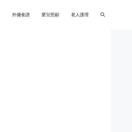
外傭食譜
嬰兒照顧
老人護理