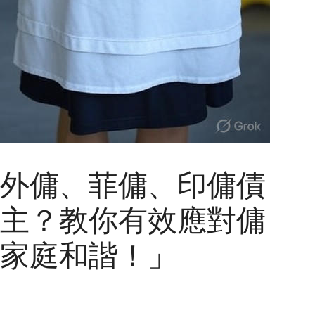
外傭、菲傭、印傭債
主？教你有效應對傭
家庭和諧！」