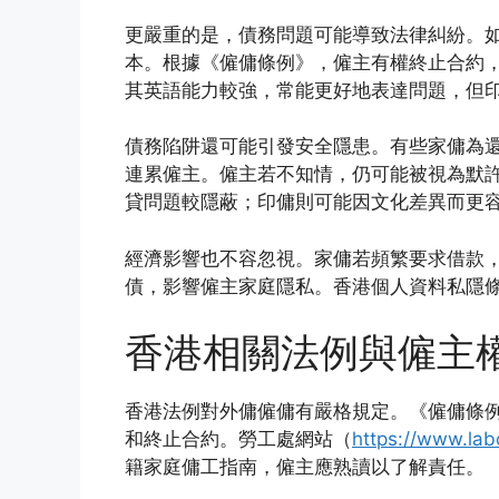
更嚴重的是，債務問題可能導致法律糾紛。
本。根據《僱傭條例》，僱主有權終止合約
其英語能力較強，常能更好地表達問題，但
債務陷阱還可能引發安全隱患。有些家傭為
連累僱主。僱主若不知情，仍可能被視為默
貸問題較隱蔽；印傭則可能因文化差異而更
經濟影響也不容忽視。家傭若頻繁要求借款
債，影響僱主家庭隱私。香港個人資料私隱
香港相關法例與僱主
香港法例對外傭僱傭有嚴格規定。《僱傭條例
和終止合約。勞工處網站（
https://www.lab
籍家庭傭工指南，僱主應熟讀以了解責任。