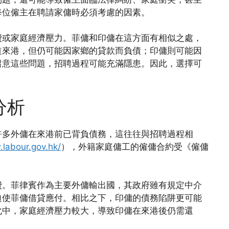
每位僱主在聘請家傭時必須考慮的因素。
費或家庭經濟壓力。菲傭和印傭在這方面有相似之處，
道來港，但仍可能因家鄉的貸款而負債；印傭則可能因
留意這些問題，招聘過程可能充滿隱患。因此，選擇可
分析
許多外傭在來港前已背負債務，這往往與招聘過程相
.labour.gov.hk/
），外籍家庭傭工的僱傭合約受《僱傭
。
費。菲律賓作為主要外傭輸出國，其政府雖有規定中介
迫使菲傭借貸應付。相比之下，印傭的債務陷阱更可能
化中，家庭經濟壓力較大，導致印傭在來港後仍需還