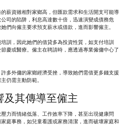
港的薪資雖相對家鄉高，但匯款需求和生活開支可能導
款公司的陷阱，利息高達數十倍，迅速演變成債務危
致她們向僱主要求預支薪水或借款，進而影響僱主。
能培訓，因此她們的借貸多為投資性質，如支付培訓
於節慶或醫療。僱主在聘請時，應透過專業僱傭中心了
。許多外傭的家鄉經濟受挫，導致她們需借更多錢支援
僱主仍需主動防範。
響及其傳導至僱主
款壓力而情緒低落、工作效率下降，甚至出現健康問
顧家庭事務，如兒童看護或家務清潔，進而破壞家庭和