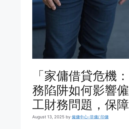
「家傭借貸危機：
務陷阱如何影響僱
工財務問題，保障
August 13, 2025
by
僱傭中心-菲傭/ 印傭