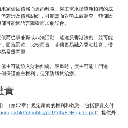
如果家傭因債務而違約離職，僱主需承擔重新招聘的成
，但若涉及債務糾紛，可能需面對勞工處調查。菲傭因
印傭可能因語言障礙而加劇誤會。
還債而從事兼職或非法活動，這違反香港法例，並可能
許，面臨罰款。比較而言，菲傭更易融入香港社會，借
容易暴露問題。
，僱主可能陷入財務糾紛。嚴重時，債主可能上門追
條例保護僱主權利，但預防勝於治療。
權責
》（第57章）規定家傭的權利和義務，包括薪資支付
our.gov.hk/tc/public/pdf/fdh/FDHguide.pdf
）提供外