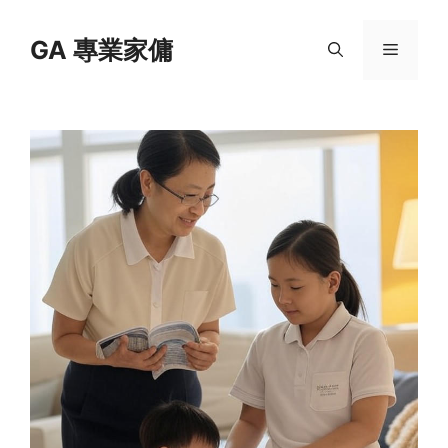
Skip
to
GA 專業家傭
Menu
content