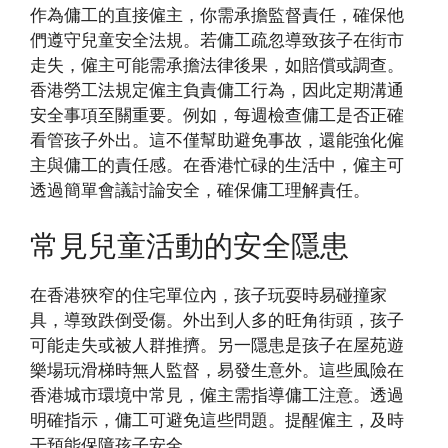
作為傭工的直接僱主，你需承擔監督責任，確保他
們遵守兒童安全法規。若傭工疏忽導致孩子在街市
走失，僱主可能需承擔法律後果，如賠償或調查。
香港勞工法規定僱主負責傭工行為，因此定期溝通
安全事項至關重要。例如，每週檢查傭工是否正確
看管孩子外出。這不僅幫助避免事故，還能強化僱
主與傭工的責任感。在香港忙碌的生活中，僱主可
透過簡單會議討論安全，確保傭工理解責任。
常見兒童活動的安全隱患
在香港狹窄的住宅單位內，孩子玩耍時易碰撞家
具，導致跌倒受傷。外出到人多的旺角街頭，孩子
可能走失或被人群推擠。另一隱患是孩子在屋苑遊
樂場玩滑梯時無人監督，易發生意外。這些風險在
香港城市環境中常見，僱主需指導傭工注意。透過
明確指示，傭工可避免這些問題。提醒僱主，及時
干預能保障孩子安全。