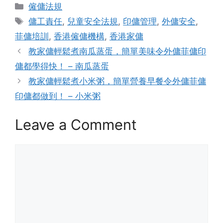
Categories
僱傭法規
Tags
傭工責任
,
兒童安全法規
,
印傭管理
,
外傭安全
,
菲傭培訓
,
香港僱傭機構
,
香港家傭
教家傭輕鬆煮南瓜蒸蛋，簡單美味令外傭菲傭印
傭都學得快！ – 南瓜蒸蛋
教家傭輕鬆煮小米粥，簡單營養早餐令外傭菲傭
印傭都做到！ – 小米粥
Leave a Comment
Comment