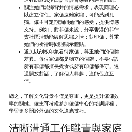
這有助於減少因語言誤會導致的磨合問題。
關注她們離鄉背井的情感需求，表現同理心
以建立信任。家傭遠離家鄉，可能感到孤
獨。僱主可定期詢問她們的感受，提供情感
支持。例如，對菲傭來說，分享香港的菲律
賓社區活動能緩解思鄉之情；對印傭，尊重
她們的祈禱時間則顯示體貼。
避免以刻板印象看待家傭，尊重她們的個體
差異。每位家傭都是獨立的個體，不要假設
所有菲傭都擅長煮食或所有印傭都保守。透
過開放對話，了解個人興趣，這能促進互
信。
總之，了解文化背景不僅是尊重，更是提升僱傭效
率的關鍵。僱主可考慮參加僱傭中心的培訓課程，
學習更多關於外傭的文化適應技巧。
清晰溝通工作職責與家庭