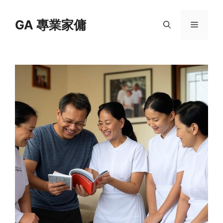
Skip
to
GA 專業家傭
Menu
content