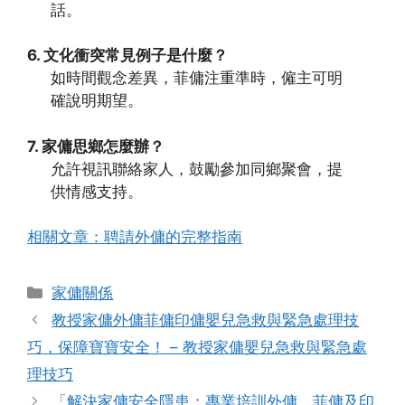
話。
6. 文化衝突常見例子是什麼？
如時間觀念差異，菲傭注重準時，僱主可明
確說明期望。
7. 家傭思鄉怎麼辦？
允許視訊聯絡家人，鼓勵參加同鄉聚會，提
供情感支持。
相關文章：聘請外傭的完整指南
Categories
家傭關係
教授家傭外傭菲傭印傭嬰兒急救與緊急處理技
巧，保障寶寶安全！ – 教授家傭嬰兒急救與緊急處
理技巧
「解決家傭安全隱患：專業培訓外傭、菲傭及印