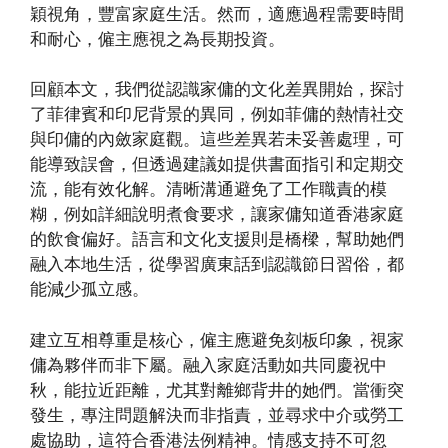
穎視角，豐富家庭生活。然而，適應過程需要時間
和耐心，僱主應視之為長期投資。
回顧本文，我們從認識家傭的文化差異開始，探討
了菲律賓和印尼背景的異同，例如菲傭的熱情社交
與印傭的內斂家庭觀。這些差異若未妥善處理，可
能導致誤會，但透過建議如提供書面指引和定期交
流，能有效化解。清晰溝通避免了工作職責的模
糊，例如詳細說明煮食要求，讓家傭知道香港家庭
的飲食偏好。語言和文化支援則是橋樑，幫助她們
融入本地生活，從學習廣東話到認識節日習俗，都
能減少孤立感。
建立互相尊重是核心，僱主應避免刻板印象，視家
傭為夥伴而非下屬。融入家庭活動如共同慶祝中
秋，能拉近距離，尤其對離鄉背井的她們。當衝突
發生，專注問題解決而非指責，並尋求中介或勞工
處協助，這符合香港法例精神。情感支持不可忽