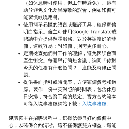
（如休息時可使用，但工作時避免）。這有
助於避免文化差異導致的誤會，例如印傭可
能習慣較晚用餐。
使用簡單易懂的語言或翻譯工具，確保家傭
明白指示。僱主可使用Google Translate或
聘請中介提供翻譯服務。對於英語較好的菲
傭，這較容易；對印傭，則需更多耐心。
定期檢查她們對工作的理解，避免因誤會而
產生衝突。每週舉行簡短會議，詢問「你對
今天的任務有什麼疑問？」這能及時修正問
題。
提供書面指引或時間表，方便家傭參考和適
應。製作一份中英對照的時間表，包含休息
日安排，符合勞工處的規定。官方合約範本
可從入境事務處網站下載：
入境事務處
。
建議僱主在招聘過程中，選擇信譽良好的僱傭中
心，以確保合約清晰。這不僅保護雙方權益，還能