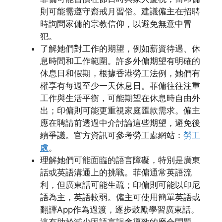
則可能需遵守齋戒月習俗。建議僱主在招聘
時詢問家傭的宗教信仰，以避免無意中冒
犯。
了解她們對工作的期望，例如薪資待遇、休
息時間和工作範圍。許多外傭期望有明確的
休息日和假期，根據香港勞工法例，她們有
權享有每週至少一天休息日。菲傭往往注重
工作與生活平衡，可能期望在休息時自由外
出；印傭則可能更重視家庭匯款需求。僱主
應在聘請前透過中介討論這些期望，避免後
續爭議。官方資訊可參考勞工處網站：
勞工
處
。
理解她們可能面臨的語言障礙，特別是廣東
話或英語溝通上的挑戰。菲傭通常英語流
利，但廣東話可能生疏；印傭則可能以印尼
語為主，英語較弱。僱主可使用簡單英語或
翻譯App作為過渡，逐步鼓勵學習廣東話。