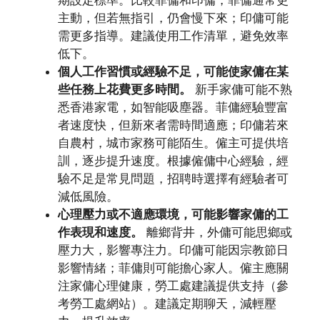
期設定標準。比較菲傭和印傭，菲傭通常更
主動，但若無指引，仍會慢下來；印傭可能
需更多指導。建議使用工作清單，避免效率
低下。
個人工作習慣或經驗不足，可能使家傭在某
些任務上花費更多時間。
新手家傭可能不熟
悉香港家電，如智能吸塵器。菲傭經驗豐富
者速度快，但新來者需時間適應；印傭若來
自農村，城市家務可能陌生。僱主可提供培
訓，逐步提升速度。根據僱傭中心經驗，經
驗不足是常見問題，招聘時選擇有經驗者可
減低風險。
心理壓力或不適應環境，可能影響家傭的工
作表現和速度。
離鄉背井，外傭可能思鄉或
壓力大，影響專注力。印傭可能因宗教節日
影響情緒；菲傭則可能擔心家人。僱主應關
注家傭心理健康，勞工處建議提供支持（參
考勞工處網站）。建議定期聊天，減輕壓