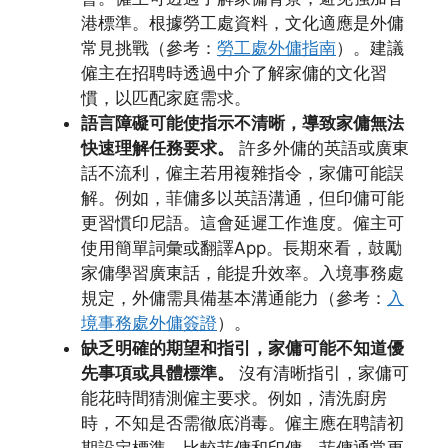
港標準。根據勞工處資料，文化適應是外傭
常見挑戰（參考：
勞工處外傭指南
）。建議
僱主在招聘時透過中介了解家傭的文化習
慣，以匹配家庭需求。
語言障礙可能使指示不清晰，導致家傭無法
快速理解任務要求。
許多外傭的英語或廣東
話不流利，僱主若用複雜指令，家傭可能誤
解。例如，菲傭多以英語溝通，但印傭可能
更習慣印尼語。這會延遲工作進度。僱主可
使用簡單詞彙或翻譯App。長期來看，鼓勵
家傭學習廣東話，能提升效率。入境事務處
規定，外傭需具備基本溝通能力（參考：
入
境事務處外傭簽證
）。
缺乏明確的期望和指引，家傭可能不知道優
先事項或具體標準。
沒有清晰指引，家傭可
能花時間猜測僱主要求。例如，清洗廚房
時，不知是否需徹底消毒。僱主應在聘請初