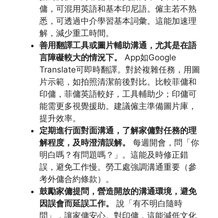
傭，可混用英語和基本印尼語。僱主若不熟
悉，可透過中介學習基本詞彙。這能加速理
解，減少重工時間。
善用翻譯工具或圖片輔助溝通，尤其是在語
言障礙較大的情況下。
App如Google
Translate可即時翻譯。對於複雜任務，用圖
片示範，如拍照清潔前後對比。比較菲傭和
印傭，菲傭英語較好，工具輔助少；印傭可
能需更多視覺援助。建議僱主準備圖片庫，
提升效率。
定期進行面對面溝通，了解家傭對任務的理
解程度，及時澄清誤解。
每週開會，問「你
明白嗎？有問題嗎？」。這能及時修正錯
誤，避免工作慢。勞工處強調溝通重要（參
考外傭合約條款）。
鼓勵家傭提問，營造開放的溝通環境，避免
因誤會而延誤工作。
說「有不明白隨時
問」，讓家傭安心。對印傭，這能減低文化