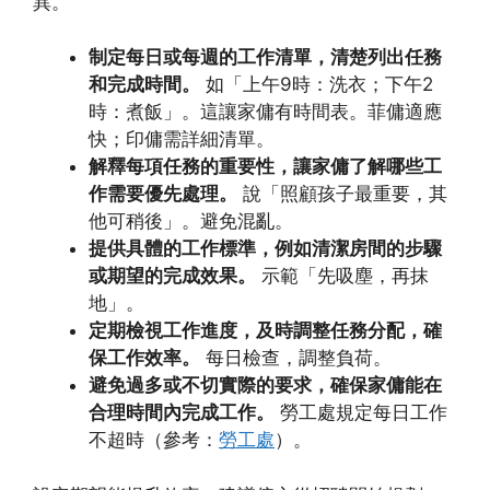
異。
制定每日或每週的工作清單，清楚列出任務
和完成時間。
如「上午9時：洗衣；下午2
時：煮飯」。這讓家傭有時間表。菲傭適應
快；印傭需詳細清單。
解釋每項任務的重要性，讓家傭了解哪些工
作需要優先處理。
說「照顧孩子最重要，其
他可稍後」。避免混亂。
提供具體的工作標準，例如清潔房間的步驟
或期望的完成效果。
示範「先吸塵，再抹
地」。
定期檢視工作進度，及時調整任務分配，確
保工作效率。
每日檢查，調整負荷。
避免過多或不切實際的要求，確保家傭能在
合理時間內完成工作。
勞工處規定每日工作
不超時（參考：
勞工處
）。