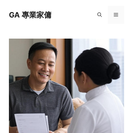
Skip
to
GA 專業家傭
Menu
content