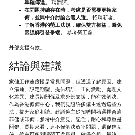
準確傳達。
聘翻譯。
在問題持續存在時，考慮是否需要更換家
傭，並與中介討論合適人選。
招聘新者。
了解香港的勞工法規，確保雙方權益，避免
因誤解引發爭端。
參考勞工處。
外部支援有效。
結論與建議
家傭工作速度慢是常見問題，但透過了解原因、建
立溝通、設定期望、提供培訓、正向激勵、處理文
化差異、建長期關係及求外部支援，能有效解決。
作為香港僱傭中心，我們見證許多僱主透過這些方
法，提升家庭和諧。建議僱主從招聘開始選擇合適
菲傭或印傭，參考中介意見。記住，耐心和尊重是
關鍵。長期來看，這不僅解決效率問題，還促進互
信。僱主可多閱讀勞工處資料，確保合規。最終，