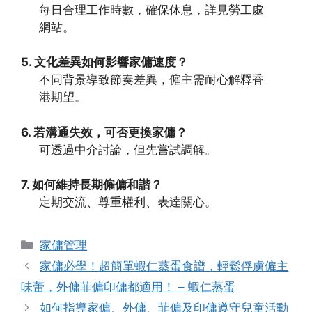
每日合理工作時數，確保休息，詳見勞工處
網站。
5. 文化差異如何影響家傭速度？
不同背景導致節奏差異，僱主需耐心解釋香
港期望。
6. 若溝通失效，可否更換家傭？
可透過中介討論，但先嘗試調解。
7. 如何維持長期僱傭和諧？
定期交流、尊重權利、表達關心。
Categories
家傭管理
家傭必學！超簡單蝦仁蒸蛋食譜，輕鬆俘虜僱主
味蕾，外傭菲傭印傭都適用！ – 蝦仁蒸蛋
如何指導家傭、外傭、菲傭及印傭遵守兒童活動