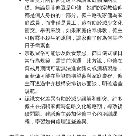
尊重雙方的信仰是建立和諧家庭關係的基
礎。無論是菲傭還是印傭，她們的宗教信仰
都是個人身份的一部分。僱主應視家傭為家
庭成員，而非僅是員工，這有助於減少文化
衝突。舉例來說，如果家庭信奉佛教，僱主
可解釋不殺生的原則，讓家傭了解為何某些
日子需素食。
宗教習俗可能涉及飲食禁忌、節日儀式或日
常行為規範，需提前溝通。比方說，印傭在
齋戒月期間可能無法進食豬肉或酒精製品，
而菲傭可能在聖誕節期望參與家庭慶祝。僱
主可透過中介機構安排初步面談，明確這些
規範。
認識文化差異有助於減少誤解和衝突。許多
僱主在招聘家傭時忽略文化適應期，導致後
續問題。建議僱主參加僱傭中心的培訓課
程，學習如何處理這些差異。