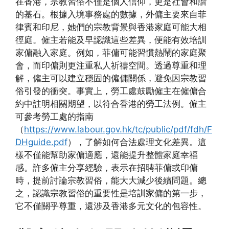
在香港，宗教習俗不僅是個人信仰，更是社會和諧
的基石。根據入境事務處的數據，外傭主要來自菲
律賓和印尼，她們的宗教背景與香港家庭可能大相
徑庭。僱主若能及早認識這些差異，便能有效培訓
家傭融入家庭。例如，菲傭可能習慣熱鬧的家庭聚
會，而印傭則更注重私人祈禱空間。透過尊重和理
解，僱主可以建立穩固的僱傭關係，避免因宗教習
俗引發的衝突。事實上，勞工處鼓勵僱主在僱傭合
約中註明相關期望，以符合香港的勞工法例。僱主
可參考勞工處的指南
（
https://www.labour.gov.hk/tc/public/pdf/fdh/F
DHguide.pdf
），了解如何合法處理文化差異。這
樣不僅能幫助家傭適應，還能提升整體家庭幸福
感。許多僱主分享經驗，表示在招聘菲傭或印傭
時，提前討論宗教習俗，能大大減少後續問題。總
之，認識宗教習俗的重要性是培訓家傭的第一步，
它不僅關乎尊重，還涉及香港多元文化的包容性。