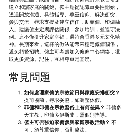
建立和諧家庭的關鍵。僱主應從認識重要性開始，
透過開放溝通、具體指導、尊重信仰、解決衝突、
參與交流、尋求支援及建立信任，助菲傭、印傭融
入。建議僱主定期評估關係，參加培訓，並遵守法
例。這不僅提升家庭幸福，還符合香港多元文化精
神。長期來看，這樣的做法能帶來穩定僱傭關係，
避免頻繁招聘。僱主可考慮加入僱傭中心網絡，獲
取更多資源。記住，互相尊重是基礎。
常見問題
如何處理家傭的宗教節日與家庭安排衝突？
提前協商，尋求妥協，如調整休假。
菲傭和印傭在宗教習俗上有何差異？
菲傭多
天主教，印傭多伊斯蘭，需個別指導。
僱主可否強迫家傭參與家庭宗教活動？
不
可，須尊重信仰，否則違法。