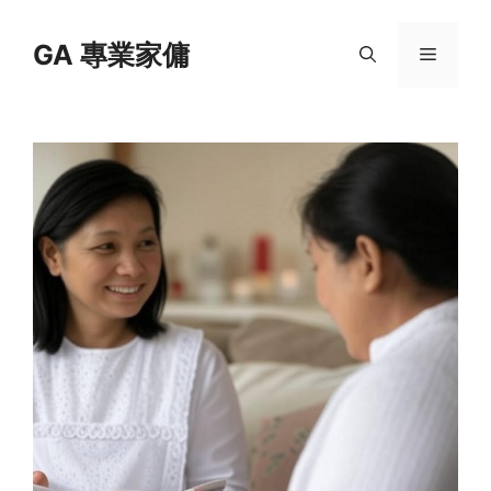
Skip
to
GA 專業家傭
Menu
content