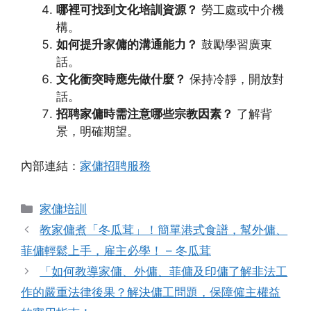
哪裡可找到文化培訓資源？
勞工處或中介機
構。
如何提升家傭的溝通能力？
鼓勵學習廣東
話。
文化衝突時應先做什麼？
保持冷靜，開放對
話。
招聘家傭時需注意哪些宗教因素？
了解背
景，明確期望。
內部連結：
家傭招聘服務
Categories
家傭培訓
教家傭煮「冬瓜茸」！簡單港式食譜，幫外傭、
菲傭輕鬆上手，雇主必學！ – 冬瓜茸
「如何教導家傭、外傭、菲傭及印傭了解非法工
作的嚴重法律後果？解決傭工問題，保障僱主權益