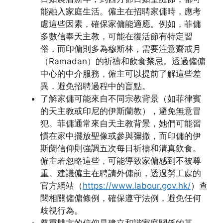
能融入家庭生活。僱主在招聘家傭時，應考
慮這些因素，確保家傭能適應。例如，菲傭
多數信奉天主教，可能在復活節有特定習
俗，而印傭則多為穆斯林，需要注意齋戒月
（Ramadan）的祈禱和飲食禁忌。透過僱傭
中心的中介服務，僱主可以提前了解這些差
異，避免招聘過程中的盲點。
了解家傭可能來自不同宗教背景（如菲律賓
的天主教或印尼的伊斯蘭教），避免無意冒
犯。菲傭通常來自天主教背景，她們可能習
慣在家中擺放聖像或參與彌撒，而印傭的伊
斯蘭信仰則強調五次每日祈禱和清真飲食。
僱主若忽略這些，可能導致家傭感到不被尊
重。建議僱主在聘請外傭前，透過勞工處的
官方網站（
https://www.labour.gov.hk/
）查
閱相關僱傭條例，確保遵守法例，避免任何
歧視行為。