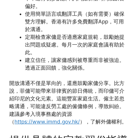
偏好。
使用簡單語言或翻譯工具（如有需要）確保
雙方理解。香港有許多免費翻譯App，可用
於溝通。
定期檢查家傭是否適應家庭規範，鼓勵她提
出問題或疑慮。每月一次的家庭會議有助於
此。
建立信任，讓家傭感到被尊重而非被強迫。
透過正面回饋，強化關係。
開放溝通不僅是單向的，還應鼓勵家傭分享。比方
說，菲傭可能帶來菲律賓的節日傳統，而印傭可介
紹印尼的文化元素。這能豐富家庭生活。僱主若忽
略溝通，可能違反勞工處的僱傭條例，導致糾紛。
建議參考入境事務處的資源
（
https://www.immd.gov.hk/
），了解外傭權利。