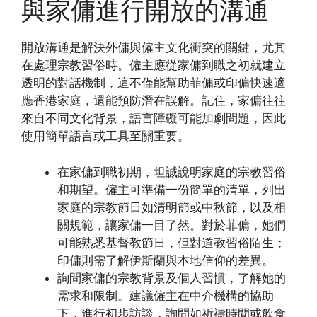
與家傭進行開放的溝通
開放溝通是解決外傭與僱主文化衝突的關鍵，尤其
在處理宗教習俗時。僱主應從家傭到職之初就建立
透明的對話機制，這不僅能幫助菲傭或印傭快速適
應香港家庭，還能預防潛在誤解。記住，家傭往往
來自不同文化背景，語言障礙可能加劇問題，因此
使用簡單語言或工具至關重要。
在家傭到職初期，坦誠說明家庭的宗教習俗
和期望。僱主可準備一份簡單的清單，列出
家庭的宗教節日如清明節或中秋節，以及相
關規範，讓家傭一目了然。對於菲傭，她們
可能熟悉基督教節日，但對道教習俗陌生；
印傭則需了解伊斯蘭與本地信仰的差異。
詢問家傭的宗教背景及個人習慣，了解她的
需求和限制。建議僱主在中介機構的協助
下，進行初步訪談，詢問如祈禱時間或飲食