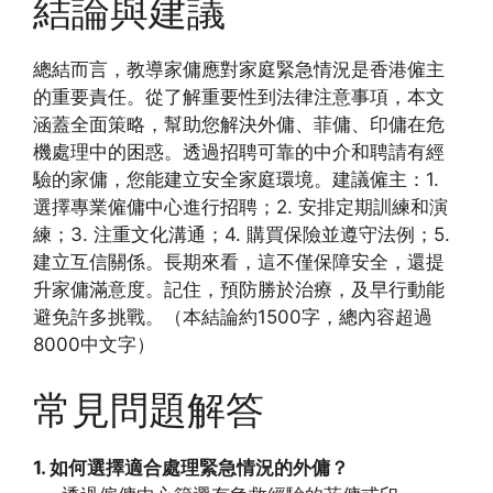
結論與建議
總結而言，教導家傭應對家庭緊急情況是香港僱主
的重要責任。從了解重要性到法律注意事項，本文
涵蓋全面策略，幫助您解決外傭、菲傭、印傭在危
機處理中的困惑。透過招聘可靠的中介和聘請有經
驗的家傭，您能建立安全家庭環境。建議僱主：1.
選擇專業僱傭中心進行招聘；2. 安排定期訓練和演
練；3. 注重文化溝通；4. 購買保險並遵守法例；5.
建立互信關係。長期來看，這不僅保障安全，還提
升家傭滿意度。記住，預防勝於治療，及早行動能
避免許多挑戰。（本結論約1500字，總內容超過
8000中文字）
常見問題解答
1. 如何選擇適合處理緊急情況的外傭？