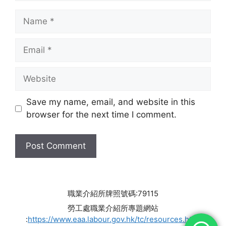
Name
Email
Website
Save my name, email, and website in this
browser for the next time I comment.
職業介紹所牌照號碼:79115
勞工處職業介紹所專題網站
:
https://www.eaa.labour.gov.hk/tc/resources.html