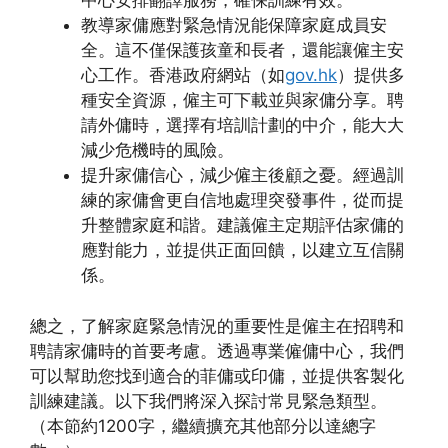
中心安排翻譯服務，確保訓練有效。
教導家傭應對緊急情況能保障家庭成員安
全。這不僅保護孩童和長者，還能讓僱主安
心工作。香港政府網站（如
gov.hk
）提供多
種安全資源，僱主可下載並與家傭分享。聘
請外傭時，選擇有培訓計劃的中介，能大大
減少危機時的風險。
提升家傭信心，減少僱主後顧之憂。經過訓
練的家傭會更自信地處理突發事件，從而提
升整體家庭和諧。建議僱主定期評估家傭的
應對能力，並提供正面回饋，以建立互信關
係。
總之，了解家庭緊急情況的重要性是僱主在招聘和
聘請家傭時的首要考慮。透過專業僱傭中心，我們
可以幫助您找到適合的菲傭或印傭，並提供客製化
訓練建議。以下我們將深入探討常見緊急類型。
（本節約1200字，繼續擴充其他部分以達總字