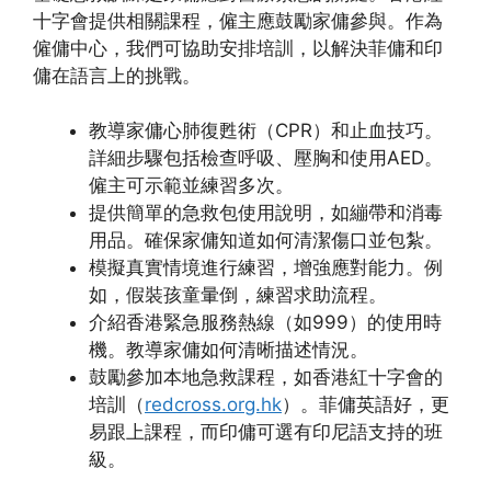
十字會提供相關課程，僱主應鼓勵家傭參與。作為
僱傭中心，我們可協助安排培訓，以解決菲傭和印
傭在語言上的挑戰。
教導家傭心肺復甦術（CPR）和止血技巧。
詳細步驟包括檢查呼吸、壓胸和使用AED。
僱主可示範並練習多次。
提供簡單的急救包使用說明，如繃帶和消毒
用品。確保家傭知道如何清潔傷口並包紮。
模擬真實情境進行練習，增強應對能力。例
如，假裝孩童暈倒，練習求助流程。
介紹香港緊急服務熱線（如999）的使用時
機。教導家傭如何清晰描述情況。
鼓勵參加本地急救課程，如香港紅十字會的
培訓（
redcross.org.hk
）。菲傭英語好，更
易跟上課程，而印傭可選有印尼語支持的班
級。