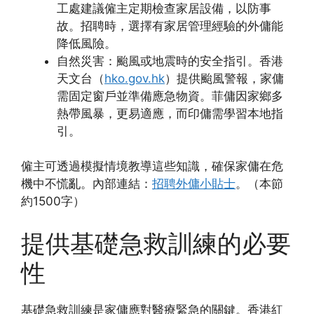
工處建議僱主定期檢查家居設備，以防事
故。招聘時，選擇有家居管理經驗的外傭能
降低風險。
自然災害：颱風或地震時的安全指引。香港
天文台（
hko.gov.hk
）提供颱風警報，家傭
需固定窗戶並準備應急物資。菲傭因家鄉多
熱帶風暴，更易適應，而印傭需學習本地指
引。
僱主可透過模擬情境教導這些知識，確保家傭在危
機中不慌亂。內部連結：
招聘外傭小貼士
。（本節
約1500字）
提供基礎急救訓練的必要
性
基礎急救訓練是家傭應對醫療緊急的關鍵。香港紅