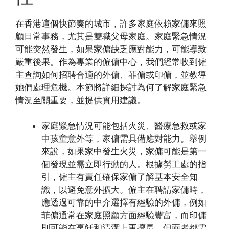
在香港這個快節奏的城市，許多家庭依賴家傭來照
顧日常事務，尤其是雙職父母家庭。家庭緊急情況
可能突然發生，如果家傭缺乏應對能力，可能導致
嚴重後果。作為專業的僱傭中心，我們經常收到僱
主查詢如何招聘合適的外傭、菲傭或印傭，並教導
她們處理危機。本節將詳細探討為何了解家庭緊急
情況至關重要，並提供實用建議。
家庭緊急情況可能包括火災、醫療急救或家
中孩童意外等，家傭需具備應對能力。舉例
來說，如果家中發生火災，家傭可能是第一
個發現並需立即行動的人。根據勞工處的指
引，僱主有責任確保家傭了解基本安全知
識，以避免意外擴大。僱主在聘請家傭時，
應透過可靠的中介選擇有經驗的外傭，例如
菲傭通常在家庭照顧方面經驗豐富，而印傭
則可能在烹飪和清潔上更擅長，但兩者都需