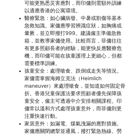
可能更熟悉災害應對，而印傭則需額外訓練
以適應香港的公寓環境。
醫療緊急：如心臟病發、中暑或割傷等基本
急救知識。家傭應學習辨識症狀，如胸痛或
暈厥，並立即撥打999。建議僱主準備急救
箱，並教導家傭使用。比較而言，菲傭往往
有更多照顧長者的經驗，能更快反應醫療危
機，而印傭可能在孩童護理上更細心，但都
需要標準訓練。
孩童安全：處理嗆食、跌倒或走失等情況。
家傭需掌握海姆立克法（Heimlich
maneuver）來處理嗆食，並知道如何固定骨
折。香港兒童保護法要求照顧者優先保障孩
童安全，僱主可透過中介安排相關課程。印
傭常以溫和方式處理孩童意外，而菲傭則更
注重快速行動。
家居意外：如漏電、煤氣洩漏的應對措施。
家傭應關閉總掣並通風，撥打緊急熱線。勞