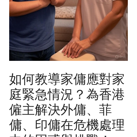
如何教導家傭應對家
庭緊急情況？為香港
僱主解決外傭、菲
傭、印傭在危機處理