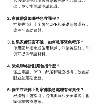
透過僱傭中心篩選有急救經驗的菲傭或印
傭，並安排面試測試知識。
2. 家傭需參加哪些急救課程？
推薦香港紅十字會的CPR和基礎急救課程，
僱主可資助參與。
3. 如果家傭語言不通，如何教導緊急程序？
使用圖片指南或僱用翻譯，菲傭英語好，印
傭可提供母語材料。
4. 緊急聯絡計劃應包括什麼？
僱主電話、999、鄰居和醫療機構，放置顯
眼處並定期更新。
5. 僱主在法律上對家傭緊急處理有何責任？
根據勞工處指引，提供訓練和安全環境，但
家傭非醫療專家。