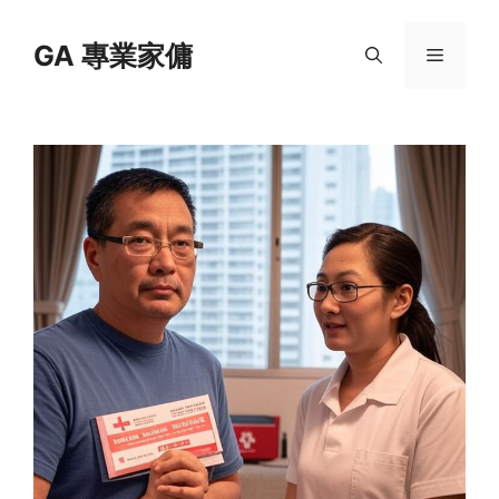
Skip
to
GA 專業家傭
Menu
content