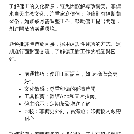
了解傭工的文化背景，避免因誤解導致衝突。菲傭
來自天主教文化，注重家庭價值；印傭則有伊斯蘭
習俗，如齋戒月需調整工作。鼓勵傭工提出問題，
創造開放的溝通環境。
避免批評時過於直接，採用建設性建議的方式。定
期進行面對面交流，了解傭工對工作的感受與困
難。
溝通技巧：使用正面語言，如“這樣做會更
好”。
文化敏感：尊重印傭的祈禱時間。
工具推薦：翻譯App和圖片指南。
僱主暗示：定期茶聚增進了解。
比較：菲傭更外向，易溝通；印傭較內斂需
耐心。
詳細案例：若菲傭忽略垃圾分類，僱主可溫和解釋