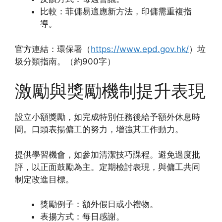
比較：菲傭易適應新方法，印傭需重複指
導。
官方連結：環保署（
https://www.epd.gov.hk/
）垃
圾分類指南。（約900字）
激勵與獎勵機制提升表現
設立小額獎勵，如完成特別任務後給予額外休息時
間。口頭表揚傭工的努力，增強其工作動力。
提供學習機會，如參加清潔技巧課程。避免過度批
評，以正面鼓勵為主。定期檢討表現，與傭工共同
制定改進目標。
獎勵例子：額外假日或小禮物。
表揚方式：每日感謝。