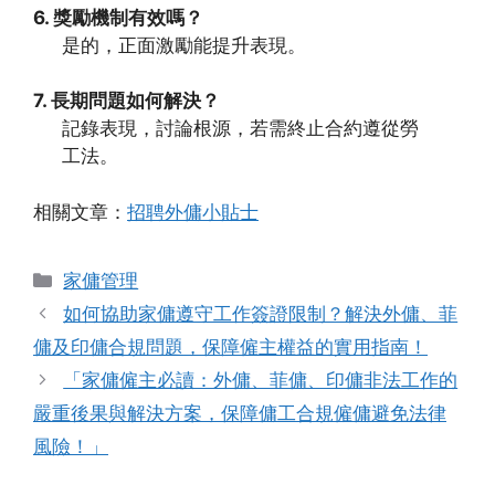
6. 獎勵機制有效嗎？
是的，正面激勵能提升表現。
7. 長期問題如何解決？
記錄表現，討論根源，若需終止合約遵從勞
工法。
相關文章：
招聘外傭小貼士
Categories
家傭管理
如何協助家傭遵守工作簽證限制？解決外傭、菲
傭及印傭合規問題，保障僱主權益的實用指南！
「家傭僱主必讀：外傭、菲傭、印傭非法工作的
嚴重後果與解決方案，保障傭工合規僱傭避免法律
風險！」