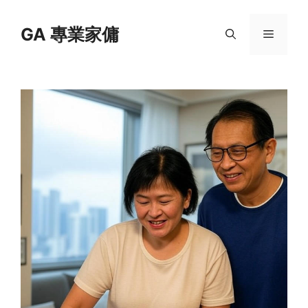
Skip
to
GA 專業家傭
Menu
content