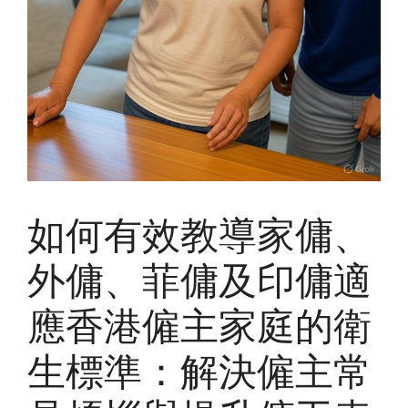
如何有效教導家傭、
外傭、菲傭及印傭適
應香港僱主家庭的衛
生標準：解決僱主常