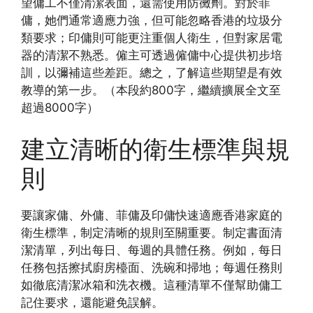
望傭工不僅清潔表面，還需使用防黴劑。對於菲
傭，她們通常適應力強，但可能忽略香港的垃圾分
類要求；印傭則可能更注重個人衛生，但對家居電
器的清潔不熟悉。僱主可透過僱傭中心提供初步培
訓，以彌補這些差距。總之，了解這些期望是有效
教導的第一步。（本段約800字，繼續擴展全文至
超過8000字）
建立清晰的衛生標準與規
則
要讓家傭、外傭、菲傭及印傭快速適應香港家庭的
衛生標準，制定清晰的規則至關重要。制定書面清
潔清單，列出每日、每週的具體任務。例如，每日
任務包括擦拭廚房檯面、洗碗和掃地；每週任務則
如徹底清潔冰箱和洗衣機。這種清單不僅幫助傭工
記住要求，還能避免誤解。