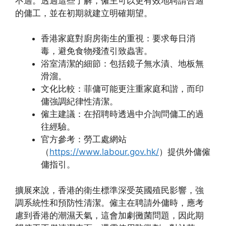
不適。透過這些了解，僱主可以更有效地聘請合適
的傭工，並在初期就建立明確期望。
香港家庭對廚房衛生的重視：要求每日消
毒，避免食物殘渣引致蟲害。
浴室清潔的細節：包括鏡子無水漬、地板無
滑溜。
文化比較：菲傭可能更注重家庭和諧，而印
傭強調紀律性清潔。
僱主建議：在招聘時透過中介詢問傭工的過
往經驗。
官方參考：勞工處網站
（
https://www.labour.gov.hk/
）提供外傭僱
傭指引。
擴展來說，香港的衛生標準深受英國殖民影響，強
調系統性和預防性清潔。僱主在聘請外傭時，應考
慮到香港的潮濕天氣，這會加劇黴菌問題，因此期