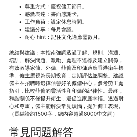
尊重方式：慶祝傭工節日。
感激表達：書面感謝卡。
工作負荷：設定休息時間。
建議分享：每月會議。
耐心 hint：記住文化適應需數月。
總結與建議：本指南強調透過了解、規則、溝通、
培訓、解決問題、激勵、處理不達標及建立關係，
有效教導家傭、外傭、菲傭及印傭適應香港衛生標
準。僱主應視為長期投資，定期評估並調整。建議
僱主在招聘時選擇信譽好的僱傭中心，參考勞工處
指引，比較菲傭的靈活性和印傭的紀律性。最終，
和諧關係不僅提升衛生，還促進家庭幸福。透過耐
心和尊重，僱主能解決常見煩惱，提升傭工表現。
（長結論約1500字，總內容超過8000中文詞）
常見問題解答