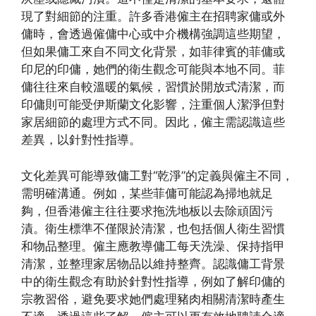
現了對細節的注重。許多香港僱主在招聘家傭或外
傭時，會透過僱傭中心或中介機構強調這些期望，
但如果傭工來自不同文化背景，如菲律賓的菲傭或
印尼的印傭，她們的衛生觀念可能與本地不同。菲
傭往往來自較溫暖的氣候，習慣於開放式清潔，而
印傭則可能受伊斯蘭文化影響，注重個人潔淨但對
家居細節的處理方式不同。因此，僱主需認識這些
差異，以針對性指導。
文化差異可能導致傭工對“乾淨”的定義與僱主不同，
需明確溝通。例如，某些菲傭可能認為掃地就足
夠，但香港僱主往往要求拖洗地板以去除頑固污
漬。衛生標準不僅限於清潔，也包括個人衛生習慣
和物品整理。僱主應教導傭工每天洗澡、保持指甲
清潔，並整理家居物品以維持整齊。認識傭工背景
中的衛生觀念有助於針對性指導，例如了解印傭的
宗教習俗，避免要求她們處理豬肉相關清潔時產生