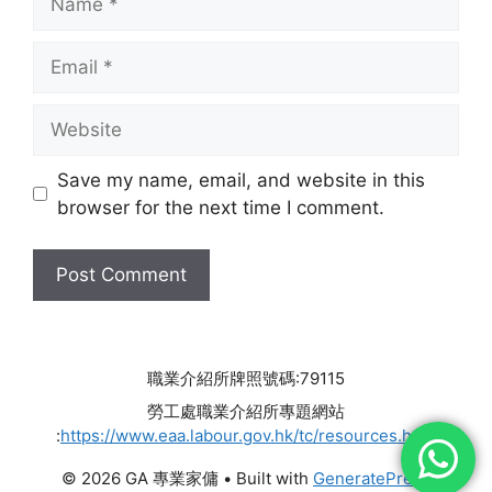
Email
Website
Save my name, email, and website in this
browser for the next time I comment.
職業介紹所牌照號碼:79115
勞工處職業介紹所專題網站
:
https://www.eaa.labour.gov.hk/tc/resources.html
© 2026 GA 專業家傭
• Built with
GeneratePress