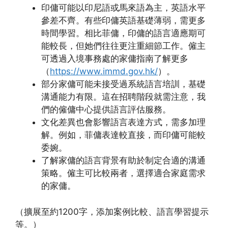
印傭可能以印尼語或馬來語為主，英語水平
參差不齊。有些印傭英語基礎薄弱，需更多
時間學習。相比菲傭，印傭的語言適應期可
能較長，但她們往往更注重細節工作。僱主
可透過入境事務處的家傭指南了解更多
（
https://www.immd.gov.hk/
）。
部分家傭可能未接受過系統語言培訓，基礎
溝通能力有限。這在招聘階段就需注意，我
們的僱傭中心提供語言評估服務。
文化差異也會影響語言表達方式，需多加理
解。例如，菲傭表達較直接，而印傭可能較
委婉。
了解家傭的語言背景有助於制定合適的溝通
策略。僱主可比較兩者，選擇適合家庭需求
的家傭。
（擴展至約1200字，添加案例比較、語言學習提示
等。）