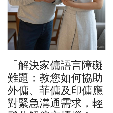
「解決家傭語言障礙
難題：教您如何協助
外傭、菲傭及印傭應
對緊急溝通需求，輕