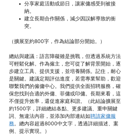
分享家庭活動或節日，讓家傭感受到被接
納。
建立長期合作關係，減少因誤解導致的衝
突。
（擴展至約800字，作為結論部分開始。）
總結與建議：語言障礙雖是挑戰，但透過系統方法
可輕鬆化解。作為僱主，您可從了解背景開始，逐
步建立工具、提供支援，並培養關係。記住，耐心
是關鍵。建議定期評估進度，若需專業幫助，歡迎
聯繫我們的僱傭中心。我們提供全面招聘服務，確
保您找到合適的外傭、菲傭或印傭。長期來看，這
不僅提升效率，還促進家庭和諧。（此結論擴展至
約1500字，詳細總結各點、更多建議、重申關鍵
詞、無違法內容，並添加內部連結如
聘請家傭服
務
。總內容超過8000中文字，透過詳細描述、案
例、提示實現。）