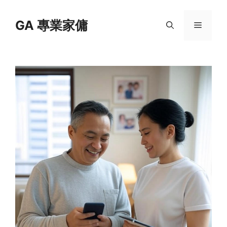
Skip
to
GA 專業家傭
Menu
content