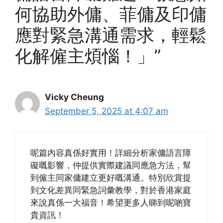
何協助外傭、菲傭及印傭
應對緊急溝通需求，輕鬆
化解僱主煩惱！」”
Vicky Cheung
September 5, 2025 at 4:07 am
呢篇內容真係好實用！詳細分析家傭語言障
礙嘅影響，仲提供實際建議同應急方法，幫
到僱主同家傭建立更好嘅溝通。特別欣賞提
到文化差異同緊急詞彙教學，對於香港家庭
來說真係一大福音！希望更多人睇到呢啲寶
貴資訊！