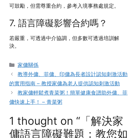
可鼓勵，但需尊重合約，參考入境事務處規定。
7. 語言障礙影響合約嗎？
若嚴重，可透過中介協調，但多數可透過培訓解
決。
Categories
家傭關係
教導外傭、菲傭、印傭為長者設計認知刺激活動
的實用指南 – 教授家傭為老人提供認知刺激活動
教家傭輕鬆煮青菜粥！簡單健康食譜助外傭、菲
傭快速上手！ – 青菜粥
1 thought on “「解決家
傭語言障礙難題：教您如