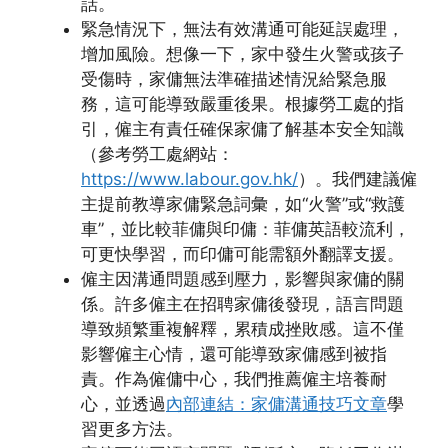
話。
緊急情況下，無法有效溝通可能延誤處理，
增加風險。想像一下，家中發生火警或孩子
受傷時，家傭無法準確描述情況給緊急服
務，這可能導致嚴重後果。根據勞工處的指
引，僱主有責任確保家傭了解基本安全知識
（參考勞工處網站：
https://www.labour.gov.hk/
）。我們建議僱
主提前教導家傭緊急詞彙，如“火警”或“救護
車”，並比較菲傭與印傭：菲傭英語較流利，
可更快學習，而印傭可能需額外翻譯支援。
僱主因溝通問題感到壓力，影響與家傭的關
係。許多僱主在招聘家傭後發現，語言問題
導致頻繁重複解釋，累積成挫敗感。這不僅
影響僱主心情，還可能導致家傭感到被指
責。作為僱傭中心，我們推薦僱主培養耐
心，並透過
內部連結：家傭溝通技巧文章
學
習更多方法。