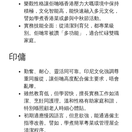
樂觀性格讓佢哋喺香港壓力大嘅環境中保持
積極，文化智能高，能快速融入多元文化，
譬如學煮香港菜或參與中秋節活動。
實務技能全面：從清潔到育兒，都專業級
別。佢哋常被讚「多功能」，適合忙碌雙職
家庭。
印傭
勤奮、耐心、靈活同可靠。印尼文化強調尊
重同服從，讓佢哋高度配合僱主要求，唔會
亂嚟。
雖然教育低，但學習快，擅長實務工作如清
潔、烹飪同護理。溫和性格有助家庭和諧，
特別喺照顧老人時細心體貼。
初期適應慢因語言，但意欲強，能通過僱主
指導改善。譬如，學煮簡單粵菜或管理屋企
清潔程序。