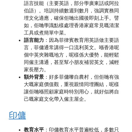
語言技能（主要英語，部分學廣東話或阿拉
伯語）。培訓持續數週到數月，強調實務同
埋文化適應，確保佢哋出國後即刻上手。譬
如，佢哋學識點樣處理香港家庭常見嘅清潔
工具或煮簡單中菜。
語言能力
：因為菲律賓教育用英語做主要語
言，菲傭通常講得一口流利英文。喺香港呢
個中英夾雜嘅地方，呢樣係大優勢，能輕鬆
同僱主溝通，甚至幫小朋友補習英文，減輕
家長壓力。
額外背景
：好多菲傭嚟自農村，但佢哋有強
大嘅家庭價值觀，重視親情同埋團結，呢樣
讓佢哋喺照顧家庭時特別用心，就好似將自
己嘅家庭文化帶入僱主屋企。
印傭
教育水平
：印傭教育水平普遍較低，多數只