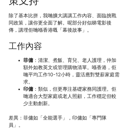
策支持
除了基本比拼，我哋擴大講講工作內容、面臨挑戰
同政策，讓你更全面了解。呢部分好似睇電影後
傳，講埋佢哋喺香港嘅「幕後故事」。
工作內容
菲傭
：清潔、煮飯、育兒、老人護理，仲加
額外如教英文或管理購物清單。喺香港，佢
哋平均工作10-12小時，靈活應對雙薪家庭需
求。
印傭
：類似，但更專注基礎家務同護理。佢
哋適合大型家庭或老人照顧，工作穩定但較
少主動創新。
差異：菲傭如「全能選手」，印傭如「專門隊
員」。