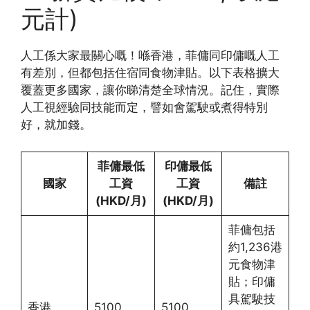
元計)
人工係大家最關心嘅！喺香港，菲傭同印傭嘅人工
有差別，但都包括住宿同食物津貼。以下表格擴大
覆蓋更多國家，讓你睇清楚全球情況。記住，實際
人工視經驗同技能而定，譬如會駕駛或煮得特別
好，就加錢。
菲傭最低
印傭最低
國家
工資
工資
備註
(HKD/月)
(HKD/月)
菲傭包括
約1,236港
元食物津
貼；印傭
具駕駛技
香港
5100
5100