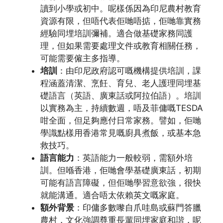
讀到小學或初中。呢樣係因為印尼農村教育
資源有限，但唔代表佢哋唔掂，佢哋靠實務
經驗同埋培訓彌補。適合做基礎家務同護
理，但如果需要處理文件或教育相關任務，
可能需要僱主多指導。
培訓
：由印尼政府認可嘅機構提供培訓，課
程涵蓋清潔、烹飪、育兒、老人護理同埋基
礎語言（英語、廣東話或阿拉伯語）。培訓
以實務為主，持續數週，唔及菲傭嘅TESDA
咁全面，但足夠應付日常家務。譬如，佢哋
學識點樣用香港常見嘅廚具煮飯，或基本急
救技巧。
語言能力
：英語能力一般較弱，需額外培
訓。但喺香港，佢哋會學基礎廣東話，初期
可能有語言障礙，但佢哋學習意欲強，很快
就能溝通。適合唔太依賴英文嘅家庭。
額外背景
：印傭多數嚟自爪哇島或蘇門答臘
農村，文化強調尊重長輩同埋家庭和諧，呢