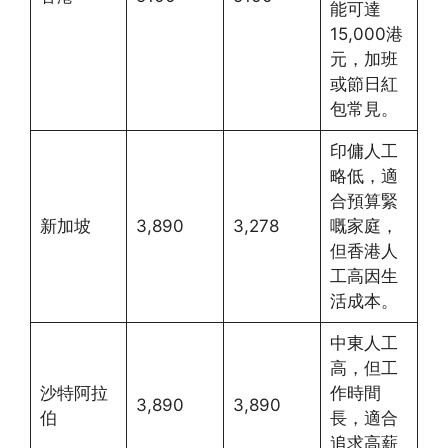
能可達
15,000港
元，加班
或節日紅
包常見。
印傭人工
略低，適
合預算緊
新加坡
3,890
3,278
嘅家庭，
但香港人
工高因生
活成本。
中東人工
高，但工
沙特阿拉
作時間
3,890
3,890
伯
長，適合
追求高薪