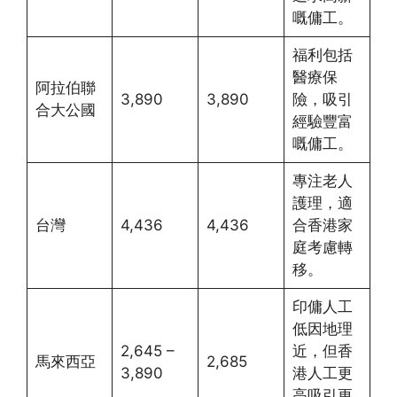
嘅傭工。
福利包括
醫療保
阿拉伯聯
3,890
3,890
險，吸引
合大公國
經驗豐富
嘅傭工。
專注老人
護理，適
台灣
4,436
4,436
合香港家
庭考慮轉
移。
印傭人工
低因地理
2,645 –
近，但香
馬來西亞
2,685
3,890
港人工更
高吸引更