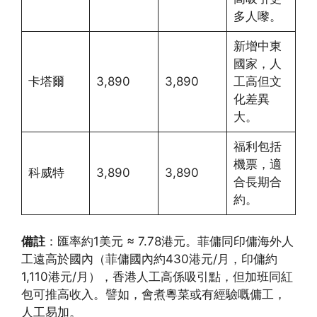
多人嚟。
新增中東
國家，人
卡塔爾
3,890
3,890
工高但文
化差異
大。
福利包括
機票，適
科威特
3,890
3,890
合長期合
約。
備註
：匯率約1美元 ≈ 7.78港元。菲傭同印傭海外人
工遠高於國內（菲傭國內約430港元/月，印傭約
1,110港元/月），香港人工高係吸引點，但加班同紅
包可推高收入。譬如，會煮粵菜或有經驗嘅傭工，
人工易加。