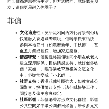
同印傭都適應香港生活，但方式唔同。就好似交朋
友，邊個更易融入你圈子？
菲傭
文化適應性
：英語流利同西方化背景讓佢哋
快速融入香港國際環境。佢哋學廣東話快，
參與本地節日（如農曆新年、中秋節），甚
至煮月餅或包粽，增加家庭樂趣。
情感聯繫
：溫暖性格讓佢哋同小朋友或老人
建立深厚關係，提供情感支持，就好似多咗
個「家姐」。喺香港教育重視英文嘅文化
中，佢哋常變成「小老師」。
社群支持
：香港菲傭社團強大，如教會或公
園聚會，提供情緒支持，讓佢哋快樂工作，
間接惠及僱主家庭穩定。
社區影響
：菲傭喺香港形成文化群體，影響
公共空間如中環公園假日聚會，帶來多元文