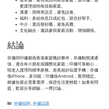
選菲傭：重視英語同教育家庭；選印傭：需
要護理或特殊技能家庭。
溝通：用簡單語言，避免誤會。
福利：多給休息日或紅包，留住好幫手。
中介：選信譽好嘅，避免高費。
文化融合：邀請參與家庭活動，增強關係。
結論
菲傭同印傭都係香港家庭嘅好夥伴，菲傭動態溝通
強，適合有小朋友或國際化家庭；印傭可靠耐心，
啱老人護理同標準家務。差異就好似選手機：菲傭
係iPhone，多功能；印傭係Android，實用穩定。
根據你屋企需要選擇，保證生活更輕鬆！如果有問
題，歡迎分享經驗，一齊討論。
Categories
外傭招聘
,
外傭話題