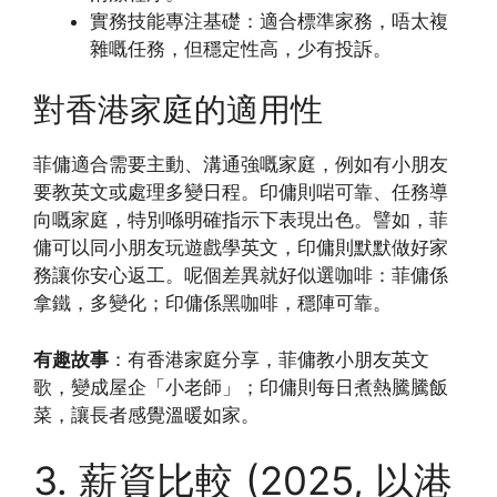
實務技能專注基礎：適合標準家務，唔太複
雜嘅任務，但穩定性高，少有投訴。
對香港家庭的適用性
菲傭適合需要主動、溝通強嘅家庭，例如有小朋友
要教英文或處理多變日程。印傭則啱可靠、任務導
向嘅家庭，特別喺明確指示下表現出色。譬如，菲
傭可以同小朋友玩遊戲學英文，印傭則默默做好家
務讓你安心返工。呢個差異就好似選咖啡：菲傭係
拿鐵，多變化；印傭係黑咖啡，穩陣可靠。
有趣故事
：有香港家庭分享，菲傭教小朋友英文
歌，變成屋企「小老師」；印傭則每日煮熱騰騰飯
菜，讓長者感覺溫暖如家。
3. 薪資比較 (2025, 以港