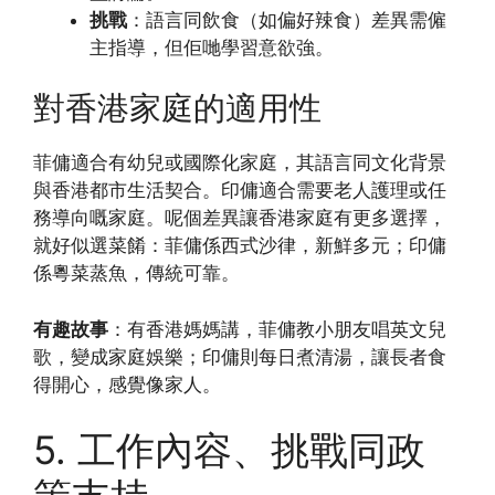
挑戰
：語言同飲食（如偏好辣食）差異需僱
主指導，但佢哋學習意欲強。
對香港家庭的適用性
菲傭適合有幼兒或國際化家庭，其語言同文化背景
與香港都市生活契合。印傭適合需要老人護理或任
務導向嘅家庭。呢個差異讓香港家庭有更多選擇，
就好似選菜餚：菲傭係西式沙律，新鮮多元；印傭
係粵菜蒸魚，傳統可靠。
有趣故事
：有香港媽媽講，菲傭教小朋友唱英文兒
歌，變成家庭娛樂；印傭則每日煮清湯，讓長者食
得開心，感覺像家人。
5. 工作內容、挑戰同政