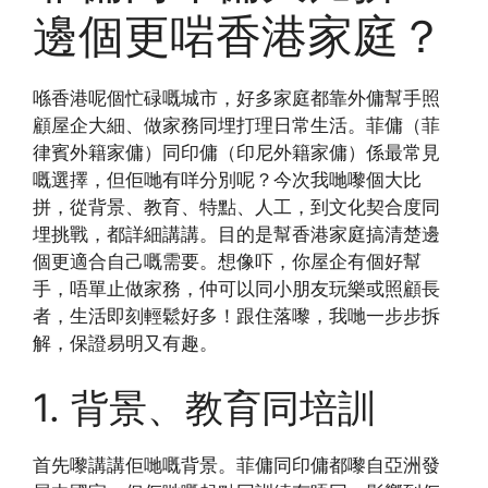
邊個更啱香港家庭？
喺香港呢個忙碌嘅城市，好多家庭都靠外傭幫手照
顧屋企大細、做家務同埋打理日常生活。菲傭（菲
律賓外籍家傭）同印傭（印尼外籍家傭）係最常見
嘅選擇，但佢哋有咩分別呢？今次我哋嚟個大比
拼，從背景、教育、特點、人工，到文化契合度同
埋挑戰，都詳細講講。目的是幫香港家庭搞清楚邊
個更適合自己嘅需要。想像吓，你屋企有個好幫
手，唔單止做家務，仲可以同小朋友玩樂或照顧長
者，生活即刻輕鬆好多！跟住落嚟，我哋一步步拆
解，保證易明又有趣。
1. 背景、教育同培訓
首先嚟講講佢哋嘅背景。菲傭同印傭都嚟自亞洲發