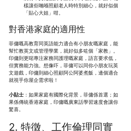
樣讓佢哋喺照顧老人時特別細心，就好似個
「貼心大姐」咁。
對香港家庭的適用性
菲傭嘅高教育同英語能力適合有小朋友嘅家庭，能
幫忙教英文或管理學業，就好似多咗個「家教」。
印傭則更啱專注家務同護理嘅家庭，語言要求低，
但實務能力強。想像吓，菲傭可以同你小朋友玩英
文遊戲，印傭則細心照顧阿公阿婆煮飯，邊個適合
就視乎你屋企需求啦！
小貼士
：如果家庭有國際化背景，菲傭係首選；如
果係傳統香港家庭，印傭嘅廣東話學習速度會讓你
驚喜。
2. 特徵、工作倫理同實