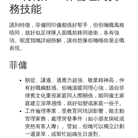
務技能
講到特徵，菲傭同印傭都係好幫手，但佢哋嘅風格
唔同，就好似足球隊入面嘅前鋒同後衛，各有強
項。呢度我哋詳細拆解，讓你想像佢哋喺你屋企嘅
表現。
菲傭
順從、謙遜、適應力超強、敬業精神高，仲
有好嘅幽默感。佢哋溫暖同理心強，源自菲
律賓文化重視家庭同人際關係，能同僱主家
庭建立深厚感情，就好似變成家庭一份子。
工作倫理專業，受教育同培訓影響，能主動
管理家務，處理突發事件（如小朋友病咗或
突然有客人嚟）。譬如，佢哋可以獨立計劃
一週菜單，或幫忙組織生日派對。