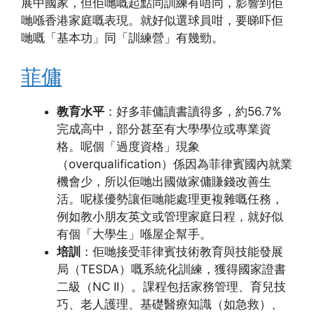
展中國家，但佢哋嘅起點同訓練有唔同，影響到佢
哋喺香港家庭嘅表現。就好似選球員咁，要睇吓佢
哋嘅「基本功」同「訓練營」有幾勁。
菲傭
教育水平
：好多菲傭讀書讀得多，約56.7%
完成高中，部分甚至有大學學位或專業資
格。呢個「過度資格」現象
（overqualification）係因為菲律賓國內就業
機會少，所以佢哋出國做家傭賺錢改善生
活。呢樣優勢讓佢哋能處理更複雜嘅任務，
例如教小朋友英文或管理家庭日程，就好似
有個「大學生」喺屋企幫手。
培訓
：佢哋接受菲律賓技術教育與技能發展
局（TESDA）嘅系統化訓練，獲得國家證書
二級（NC II）。課程包括家務管理、育兒技
巧、老人護理、基礎醫療知識（如急救）、