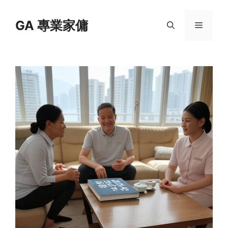
Skip
to
GA 專業家傭
Menu
content